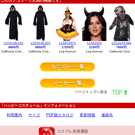
このカテゴリーで人気の商品です。
LCC5126-016
LCC5126-015
LLA87267X
LLAA2911
LCC3124-064
8800円
8800円
17200円
2100円
7600円
California Costumes
California Costumes
Leg Avenue
Leg Avenue
California Costumes
カテゴリー一覧
メーカー一覧
ページトップへ戻る
「ハッピーコスチューム」インフォメーション
利用案内
サイズ
PDF版カタログ
更新情報
連絡先
コスプレ衣装通販