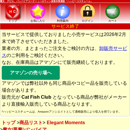
魔女、デビル、バンパイアコーナー｜ハロウィン仮装衣装通販「ハッピーコスチューム」
トップ
お気に入り
利用案内
ログイン
カート
サービス終了
当サービスで提供しておりました小売サービスは2026年2月
末で終了させていただきました。
業者の方、まとまったご注文をご検討の方は、
卸販売サービ
ス
のご利用をご検討ください。
なお、在庫商品はアマゾンにて販売継続しております。
アマゾンの売り場へ
アマゾンでは弊社以外も同じ商品やコピー品を販売している
場合があります。
販売元が
Cat Fish Club
となっている商品が弊社がメーカー
より直接輸入販売している商品となります。
*ハッピーコスチュームは、Amazonアソシエイトとして適格販売により収入を得ています。
トップ
商品リスト
Elegant Moments
魔女/悪魔/バンパイア