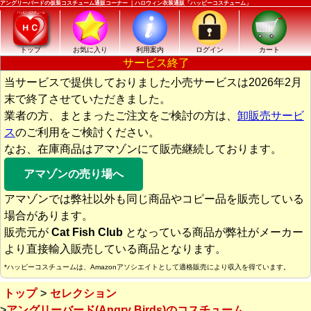
アングリーバードの仮装コスチューム通販コーナー ｜ハロウィン衣装通販「ハッピーコスチューム」
トップ
お気に入り
利用案内
ログイン
カート
サービス終了
当サービスで提供しておりました小売サービスは2026年2月
末で終了させていただきました。
業者の方、まとまったご注文をご検討の方は、
卸販売サービ
ス
のご利用をご検討ください。
なお、在庫商品はアマゾンにて販売継続しております。
アマゾンの売り場へ
アマゾンでは弊社以外も同じ商品やコピー品を販売している
場合があります。
販売元が
Cat Fish Club
となっている商品が弊社がメーカー
より直接輸入販売している商品となります。
*ハッピーコスチュームは、Amazonアソシエイトとして適格販売により収入を得ています。
トップ
セレクション
アングリーバード(Angry Birds)のコスチューム