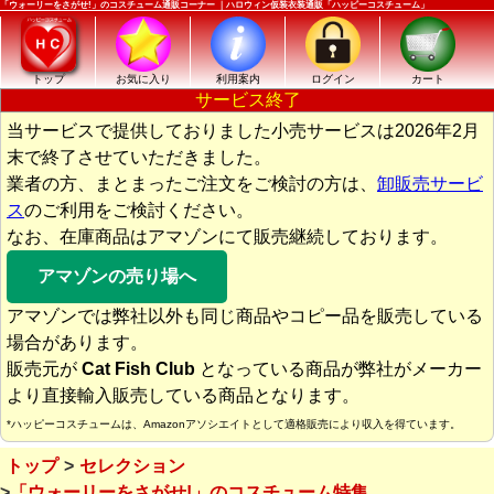
「ウォーリーをさがせ!」のコスチューム通販コーナー ｜ハロウィン仮装衣装通販「ハッピーコスチューム」
トップ
お気に入り
利用案内
ログイン
カート
サービス終了
当サービスで提供しておりました小売サービスは2026年2月
末で終了させていただきました。
業者の方、まとまったご注文をご検討の方は、
卸販売サービ
ス
のご利用をご検討ください。
なお、在庫商品はアマゾンにて販売継続しております。
アマゾンの売り場へ
アマゾンでは弊社以外も同じ商品やコピー品を販売している
場合があります。
販売元が
Cat Fish Club
となっている商品が弊社がメーカー
より直接輸入販売している商品となります。
*ハッピーコスチュームは、Amazonアソシエイトとして適格販売により収入を得ています。
トップ
セレクション
「ウォーリーをさがせ!」のコスチューム特集