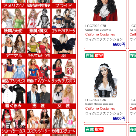
LCC7022-078
LCC
Captain Hook Curls Wig
70s P
California Costumes
Cali
ウィグ/エクステンション
ウィ
6600円
LCC7024-036
LCC
Modern Monster Bride Wig
Force
California Costumes
Cali
ウィグ/エクステンション
ウィ
6600円