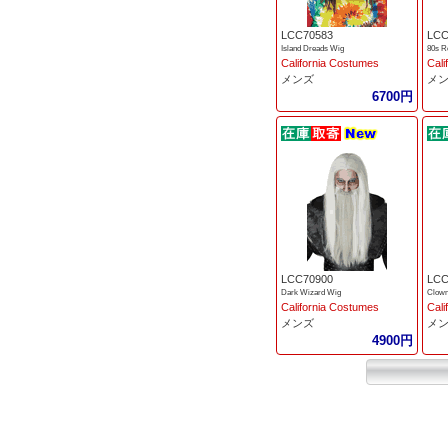
LCC70583
LCC
Island Dreads Wig
80s R
California Costumes
Cali
メンズ
メ
6700円
LCC70900
LCC
Dark Wizard Wig
Clown
California Costumes
Cali
メンズ
メ
4900円