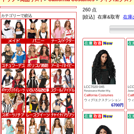
260 点
カテゴリーで絞込
[絞込]
在庫&取寄
在庫
LCC7020-045
LCC
Renaissance Maiden Wig
Jeste
California Costumes
Cali
ウィグ/エクステンション
ウィ
6700円