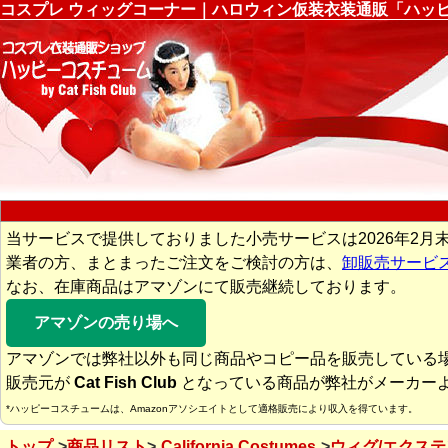
コスプレ ウィッグコーナー｜ハロウィン仮装衣装通販「ハッ
当サービスで提供しておりました小売サービスは2026年2月
業者の方、まとまったご注文をご検討の方は、
卸販売サービ
なお、在庫商品はアマゾンにて販売継続しております。
アマゾンの売り場へ
アマゾンでは弊社以外も同じ商品やコピー品を販売している
販売元が
Cat Fish Club
となっている商品が弊社がメーカー
*ハッピーコスチュームは、Amazonアソシエイトとして適格販売により収入を得ています。
トップ
商品リスト
California Costumes
ウィグ/エクス