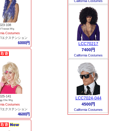
California Costumes
023-108
 Tresses Wig
ornia Costumes
グ/エクステンション
6000円
LCC70217
7400円
California Costumes
025-141
LCC7024-044
ggy Chic Wig
4500円
ornia Costumes
グ/エクステンション
California Costumes
4600円