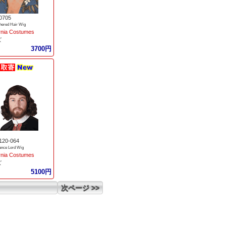
0705
hered Hair Wig
ornia Costumes
ズ
3700円
120-064
ance Lord Wig
ornia Costumes
ズ
5100円
次ページ >>