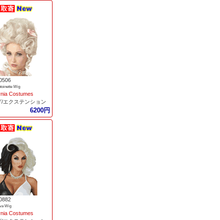
0506
toinette Wig
ornia Costumes
グ/エクステンション
6200円
0882
iva Wig
ornia Costumes