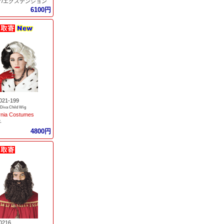
グ/エクステンション
6100円
021-199
 Diva Child Wig
ornia Costumes
子
4800円
0216