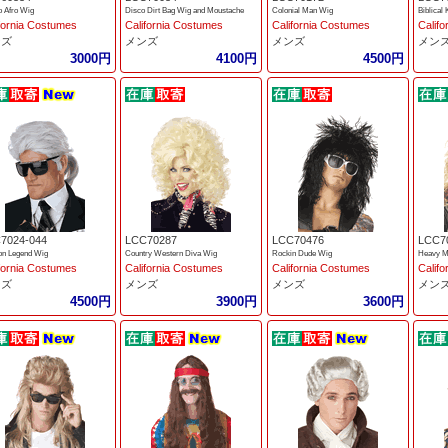
 Afro Wig
Disco Dirt Bag Wig and Moustache
Colonial Man Wig
Biblical
fornia Costumes
California Costumes
California Costumes
Calif
ンズ
メンズ
メンズ
メン
3000円
4100円
4500円
7024-044
LCC70287
LCC70476
LCC7
on Legend Wig
Country Western Diva Wig
Rockin Dude Wig
Heavy M
fornia Costumes
California Costumes
California Costumes
Calif
ンズ
メンズ
メンズ
メン
4500円
3900円
3600円