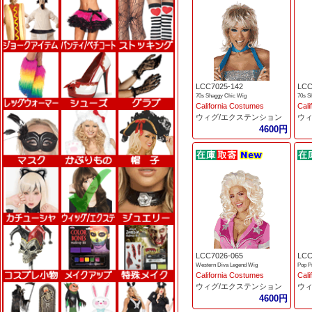
LCC7025-142
LCC
70s Shaggy Chic Wig
70s S
California Costumes
Cali
ウィグ/エクステンション
ウィ
4600円
LCC7026-065
LCC
Western Diva Legend Wig
Pop P
California Costumes
Cali
ウィグ/エクステンション
ウィ
4600円