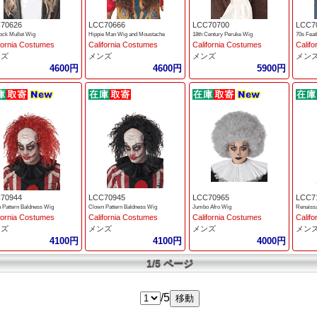
70626
LCC70666
LCC70700
LCC7
ock Mullet Wig
Hippie Man Wig and Moustache
18th Century Peruke Wig
70s Feat
fornia Costumes
California Costumes
California Costumes
Calif
ンズ
メンズ
メンズ
メン
4600円
4600円
5900円
70944
LCC70945
LCC70965
LCC7
 Pattern Baldness Wig
Clown Pattern Baldness Wig
Jumbo Afro Wig
Renaiss
fornia Costumes
California Costumes
California Costumes
Calif
ンズ
メンズ
メンズ
メン
4100円
4100円
4000円
1/5 ページ
/5