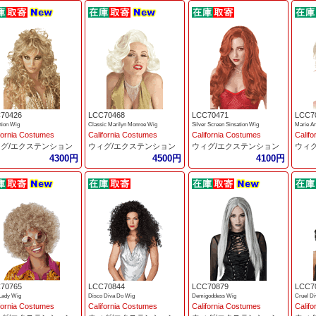
70426
LCC70468
LCC70471
LCC7
tion Wig
Classic Marilyn Monroe Wig
Silver Screen Sinsation Wig
Marie An
fornia Costumes
California Costumes
California Costumes
Calif
グ/エクステンション
ウィグ/エクステンション
ウィグ/エクステンション
ウィ
4300円
4500円
4100円
70765
LCC70844
LCC70879
LCC7
Lady Wig
Disco Diva Do Wig
Demigoddess Wig
Cruel D
fornia Costumes
California Costumes
California Costumes
Calif