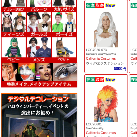
LCC7026-073
LCC
Enchanting Long Waves Wig
Seduc
California Costumes
Cali
ウィグ/エクステンション
ウィ
6000円
LCC70601
LCC
True Colors Wig
Foxy 
California Costumes
Cali