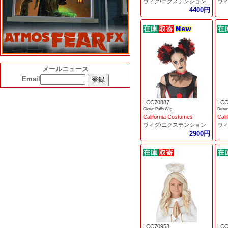
ウィグ/エクステンション
ウィ
4400円
メールニュース
Email
LCC70887
LCC
Clown Puffs Wig
Deser
California Costumes
Cali
ウィグ/エクステンション
ウィ
2900円
LCC70953
LCC