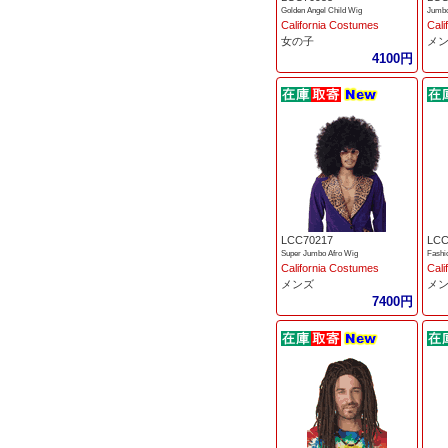
Golden Angel Child Wig
Jumbo
California Costumes
Cali
女の子
メ
4100円
LCC70217
LCC
Super Jumbo Afro Wig
Fashi
California Costumes
Cali
メンズ
メ
7400円