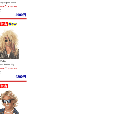
 King wig and Beard
ornia Costumes
ズ
4900円
0544
etal Rocker Wig
ornia Costumes
ズ
4200円