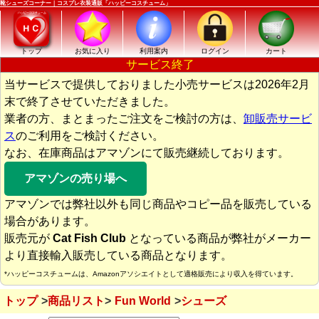
靴シューズコーナー｜コスプレ衣装通販「ハッピーコスチューム」
トップ
お気に入り
利用案内
ログイン
カート
サービス終了
当サービスで提供しておりました小売サービスは2026年2月
末で終了させていただきました。
業者の方、まとまったご注文をご検討の方は、
卸販売サービ
ス
のご利用をご検討ください。
なお、在庫商品はアマゾンにて販売継続しております。
アマゾンの売り場へ
アマゾンでは弊社以外も同じ商品やコピー品を販売している
場合があります。
販売元が
Cat Fish Club
となっている商品が弊社がメーカー
より直接輸入販売している商品となります。
*ハッピーコスチュームは、Amazonアソシエイトとして適格販売により収入を得ています。
トップ
商品リスト
Fun World
シューズ