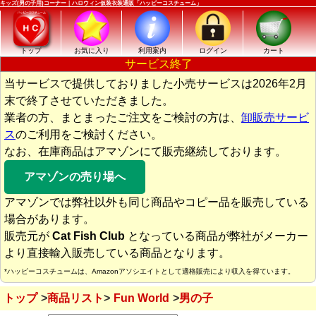
キッズ(男の子用)コーナー｜ハロウィン仮装衣装通販「ハッピーコスチューム」
トップ
お気に入り
利用案内
ログイン
カート
サービス終了
当サービスで提供しておりました小売サービスは2026年2月
末で終了させていただきました。
業者の方、まとまったご注文をご検討の方は、
卸販売サービ
ス
のご利用をご検討ください。
なお、在庫商品はアマゾンにて販売継続しております。
アマゾンの売り場へ
アマゾンでは弊社以外も同じ商品やコピー品を販売している
場合があります。
販売元が
Cat Fish Club
となっている商品が弊社がメーカー
より直接輸入販売している商品となります。
*ハッピーコスチュームは、Amazonアソシエイトとして適格販売により収入を得ています。
トップ
商品リスト
Fun World
男の子