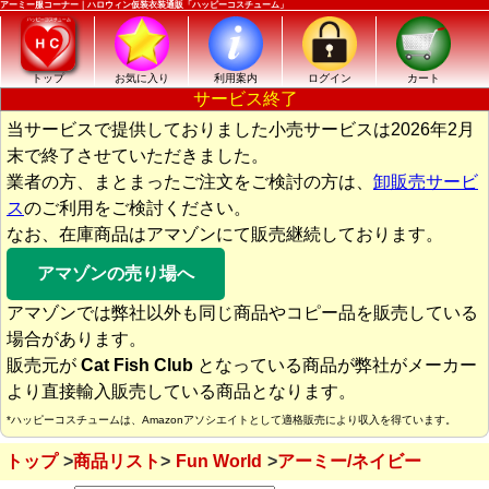
アーミー服コーナー｜ハロウィン仮装衣装通販「ハッピーコスチューム」
トップ
お気に入り
利用案内
ログイン
カート
サービス終了
当サービスで提供しておりました小売サービスは2026年2月
末で終了させていただきました。
業者の方、まとまったご注文をご検討の方は、
卸販売サービ
ス
のご利用をご検討ください。
なお、在庫商品はアマゾンにて販売継続しております。
アマゾンの売り場へ
アマゾンでは弊社以外も同じ商品やコピー品を販売している
場合があります。
販売元が
Cat Fish Club
となっている商品が弊社がメーカー
より直接輸入販売している商品となります。
*ハッピーコスチュームは、Amazonアソシエイトとして適格販売により収入を得ています。
トップ
商品リスト
Fun World
アーミー/ネイビー