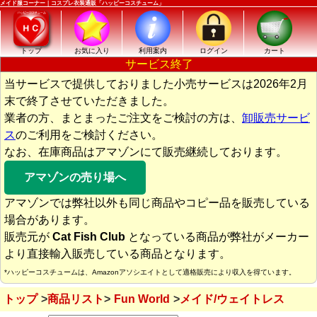
メイド服コーナー｜コスプレ衣装通販「ハッピーコスチューム」
トップ
お気に入り
利用案内
ログイン
カート
サービス終了
当サービスで提供しておりました小売サービスは2026年2月
末で終了させていただきました。
業者の方、まとまったご注文をご検討の方は、
卸販売サービ
ス
のご利用をご検討ください。
なお、在庫商品はアマゾンにて販売継続しております。
アマゾンの売り場へ
アマゾンでは弊社以外も同じ商品やコピー品を販売している
場合があります。
販売元が
Cat Fish Club
となっている商品が弊社がメーカー
より直接輸入販売している商品となります。
*ハッピーコスチュームは、Amazonアソシエイトとして適格販売により収入を得ています。
トップ
商品リスト
Fun World
メイド/ウェイトレス