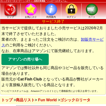
ゴシックロリータコーナー｜ハロウィン仮装衣装通販「ハッピーコスチューム」
トップ
お気に入り
利用案内
ログイン
カート
サービス終了
当サービスで提供しておりました小売サービスは2026年2月
末で終了させていただきました。
業者の方、まとまったご注文をご検討の方は、
卸販売サービ
ス
のご利用をご検討ください。
なお、在庫商品はアマゾンにて販売継続しております。
アマゾンの売り場へ
アマゾンでは弊社以外も同じ商品やコピー品を販売している
場合があります。
販売元が
Cat Fish Club
となっている商品が弊社がメーカー
より直接輸入販売している商品となります。
*ハッピーコスチュームは、Amazonアソシエイトとして適格販売により収入を得ています。
トップ
商品リスト
Fun World
ゴシックロリータ