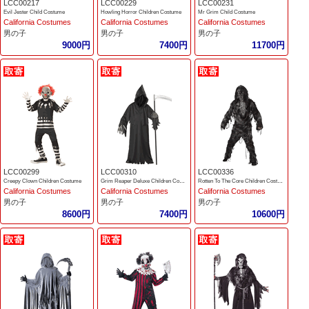
LCC00217
LCC00229
LCC00231
Evil Jester Child Costume
Howling Horror Children Costume
Mr Grim Child Costume
California Costumes
California Costumes
California Costumes
男の子
男の子
男の子
9000円
7400円
11700円
LCC00299
LCC00310
LCC00336
Creepy Clown Children Costume
Grim Reaper Deluxe Children Costume
Rotten To The Core Children Costume
California Costumes
California Costumes
California Costumes
男の子
男の子
男の子
8600円
7400円
10600円