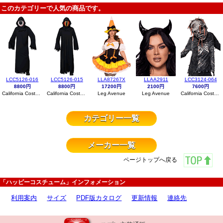
このカテゴリーで人気の商品です。
LCC5126-016
LCC5126-015
LLA87267X
LLAA2911
LCC3124-064
8800円
8800円
17200円
2100円
7600円
California Costumes
California Costumes
Leg Avenue
Leg Avenue
California Costumes
カテゴリー一覧
メーカー一覧
ページトップへ戻る
「ハッピーコスチューム」インフォメーション
利用案内
サイズ
PDF版カタログ
更新情報
連絡先