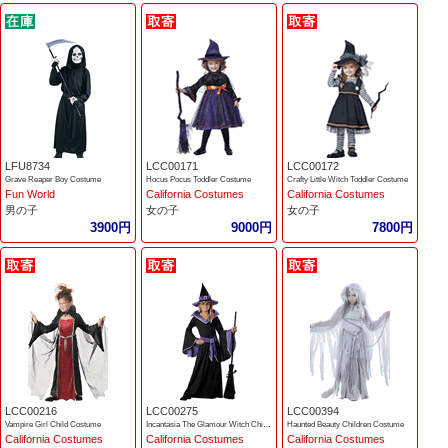
LFU8734
LCC00171
LCC00172
Grave Reaper Boy Costume
Hocus Pocus Toddler Costume
Crafty Little Witch Toddler Costume
Fun World
California Costumes
California Costumes
男の子
女の子
女の子
3900円
9000円
7800円
LCC00216
LCC00275
LCC00394
Vampire Girl Child Costume
Incantasia The Glamour Witch Children Costume
Haunted Beauty Children Costume
California Costumes
California Costumes
California Costumes