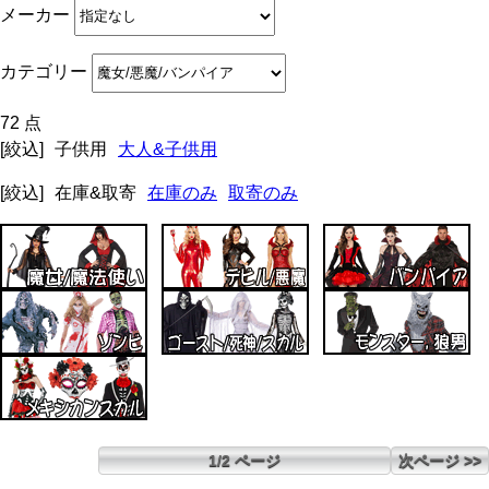
メーカー
カテゴリー
72 点
[絞込]
子供用
大人&子供用
[絞込]
在庫&取寄
在庫のみ
取寄のみ
1/2 ページ
次ページ >>