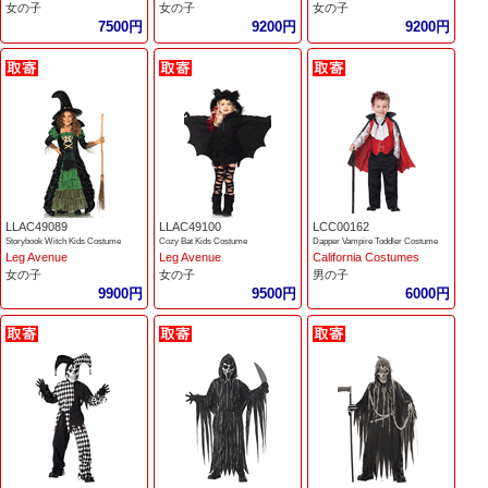
女の子
女の子
女の子
7500円
9200円
9200円
LLAC49089
LLAC49100
LCC00162
Storybook Witch Kids Costume
Cozy Bat Kids Costume
Dapper Vampire Toddler Costume
Leg Avenue
Leg Avenue
California Costumes
女の子
女の子
男の子
9900円
9500円
6000円