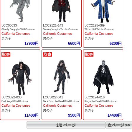
LCC00633
LCC2121-143
LCC2125-089
Ghastly Gargoyle Child Costume
Swanky Vampire Toddler Costume
Wizard Kid Toddler Costume
California Costumes
California Costumes
California Costumes
男の子
男の子
男の子
17900円
6600円
6200円
LCC3022-030
LCC3022-041
LCC3124-016
Dark Angel Child Costume
Back From the Dead Child Costume
King of the Dead Child Costume
California Costumes
California Costumes
California Costumes
男の子
男の子
男の子
11400円
9500円
14400円
1/2 ページ
次ページ >>