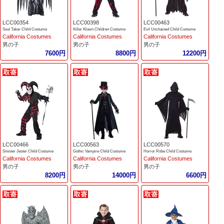
LCC00354
LCC00398
LCC00463
Soul Taker Child Costume
Killer Klown Children Costume
Evil Unchained Child Costume
California Costumes
California Costumes
California Costumes
男の子
男の子
男の子
7600円
8800円
12200円
LCC00466
LCC00563
LCC00570
Sinister Jester Child Costume
Gothic Vampire Child Costume
Horror Robe Child Costume
California Costumes
California Costumes
California Costumes
男の子
男の子
男の子
8200円
14000円
6600円