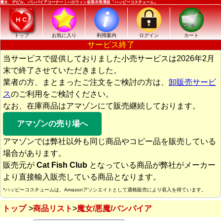
魔女、デビル、バンパイアコーナー｜ハロウィン仮装衣装通販「ハッピーコスチューム」
トップ
お気に入り
利用案内
ログイン
カート
サービス終了
当サービスで提供しておりました小売サービスは2026年2月
末で終了させていただきました。
業者の方、まとまったご注文をご検討の方は、
卸販売サービ
ス
のご利用をご検討ください。
なお、在庫商品はアマゾンにて販売継続しております。
アマゾンの売り場へ
アマゾンでは弊社以外も同じ商品やコピー品を販売している
場合があります。
販売元が
Cat Fish Club
となっている商品が弊社がメーカー
より直接輸入販売している商品となります。
*ハッピーコスチュームは、Amazonアソシエイトとして適格販売により収入を得ています。
トップ
商品リスト
魔女/悪魔/バンパイア