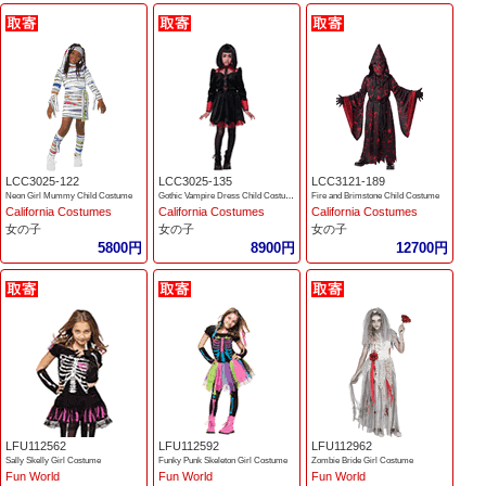
LCC3025-122
LCC3025-135
LCC3121-189
Neon Girl Mummy Child Costume
Gothic Vampire Dress Child Costume
Fire and Brimstone Child Costume
California Costumes
California Costumes
California Costumes
女の子
女の子
女の子
5800円
8900円
12700円
LFU112562
LFU112592
LFU112962
Sally Skelly Girl Costume
Funky Punk Skeleton Girl Costume
Zombie Bride Girl Costume
Fun World
Fun World
Fun World