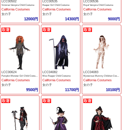
LCC00502
LCC00535
LCC00536
Victorian Vampire Child Costume
Reaper Girl Child Costume
Royal Vampire Child Costume
California Costumes
California Costumes
California Costumes
女の子
女の子
女の子
12000円
14300円
9000円
LCC00624
LCC04082
LCC04083
Pumpkin Monster Girl Child Costume
Miss Reaper Child Costume
Mysterious Mummy Children Costume
California Costumes
California Costumes
California Costumes
女の子
女の子
女の子
9500円
11700円
10100円