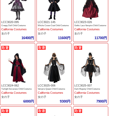
LCC3020-095
LCC3021-145
LCC3023-026
Creepy Doll Child Costume
Witchs Coven Coat Child Costume
Gothic Lace Vampire Child Costume
California Costumes
California Costumes
California Costumes
女の子
女の子
女の子
16400円
11600円
11700円
LCC3024-062
LCC3025-006
LCC3025-007
Twilight Sorceress Child Costume
Vampire Queen Child Costume
Dark Majesty Child Costume
California Costumes
California Costumes
California Costumes
女の子
女の子
女の子
6000円
9300円
7900円