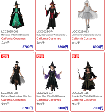
LCC3025-008
LCC3025-074
LCC3025-083
Marvelous Witch Child Costume
Ruby Red Glamour Witch Child Costume
Glimmering Ghost Child Costume
California Costumes
California Costumes
California Costumes
女の子
女の子
女の子
8700円
8300円
8900円
LCC3025-085
LCC3025-114
LCC3025-115
Dark and Dazzling Angel Child Costume
Moon Glow Witch Child Costume
Emerald City Witch Child Costume
California Costumes
California Costumes
California Costumes
女の子
女の子
女の子
8700円
8100円
7000円