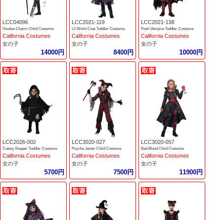
LCC04096
LCC2021-119
LCC2021-138
Voodoo Charm Child Costume
Lil Witch Coat Toddler Costume
Posh Vampire Toddler Costume
California Costumes
California Costumes
California Costumes
女の子
女の子
女の子
14000円
8400円
10000円
LCC2026-002
LCC3020-027
LCC3020-057
Cutesy Reaper Toddler Costume
Psycho Jester Child Costume
Bad Blood Child Costume
California Costumes
California Costumes
California Costumes
女の子
女の子
女の子
5700円
7500円
11900円