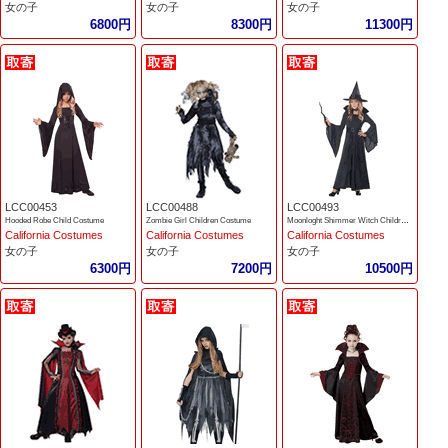
女の子
女の子
女の子
6800円
8300円
11300円
LCC00453
LCC00488
LCC00493
Hooded Robe Child Costume
Zombie Girl Children Costume
Moonloght Shimmer Witch Children Costume
California Costumes
California Costumes
California Costumes
女の子
女の子
女の子
6300円
7200円
10500円