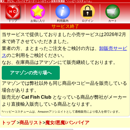
魔女、デビル、バンパイアコーナー｜ハロウィン仮装衣装通販「ハッピーコスチューム」
トップ
お気に入り
利用案内
ログイン
カート
サービス終了
当サービスで提供しておりました小売サービスは2026年2月
末で終了させていただきました。
業者の方、まとまったご注文をご検討の方は、
卸販売サービ
ス
のご利用をご検討ください。
なお、在庫商品はアマゾンにて販売継続しております。
アマゾンの売り場へ
アマゾンでは弊社以外も同じ商品やコピー品を販売している
場合があります。
販売元が
Cat Fish Club
となっている商品が弊社がメーカー
より直接輸入販売している商品となります。
*ハッピーコスチュームは、Amazonアソシエイトとして適格販売により収入を得ています。
トップ
商品リスト
魔女/悪魔/バンパイア