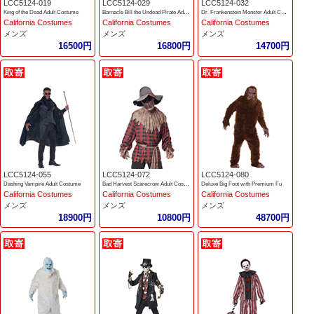
LCC5124-019
LCC5124-029
LCC5124-032
King of the Dead Adult Costume
Barnacle Bill the Undead Pirate Adult Costume
Dr. Frankenstein Monster Adult Costume
California Costumes
California Costumes
California Costumes
メンズ
メンズ
メンズ
16500円
16800円
14700円
LCC5124-055
LCC5124-072
LCC5124-080
Dashing Vampire Adult Costume
Bad Harvest Scarecrow Adult Costume
Deluxe Big Foot with Premium Fu
California Costumes
California Costumes
California Costumes
メンズ
メンズ
メンズ
18900円
10800円
48700円