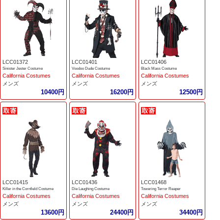
LCC01372
LCC01401
LCC01406
Sinister Jester Costume
Voodoo Dude Costume
Black Mass Costume
California Costumes
California Costumes
California Costumes
メンズ
メンズ
メンズ
10400円
16200円
12500円
LCC01415
LCC01436
LCC01468
Killer in the Cornfield Costume
Die Laughing Costume
Towering Terror Reaper
California Costumes
California Costumes
California Costumes
メンズ
メンズ
メンズ
13600円
24400円
34400円