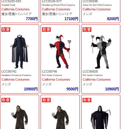
LCC5220-033
LCC8126-077
LCC00338
Hooded Cloak
Wandering Wizard Plus Costume
Jokes On You! Child Costume
California Costumes
California Costumes
California Costumes
魔女/悪魔/バンパイア
魔女/悪魔/バンパイア
メンズ
7700円
17100円
8200円
LCC00742
LCC00746
LCC00928
Headless Horseman Costume
Evil Jester Costume
Evil Jester Costume
California Costumes
California Costumes
California Costumes
メンズ
メンズ
メンズ
10900円
9500円
10900円