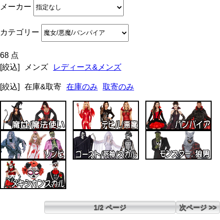
メーカー
カテゴリー
68 点
[絞込]
メンズ
レディース&メンズ
[絞込]
在庫&取寄
在庫のみ
取寄のみ
1/2 ページ
次ページ >>