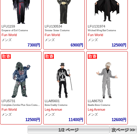
LFU1159
LFU130534
LFU131974
Emperor of Evil Costume
Sinister Sister Costume
Wicked Wing Bat Costume
Fun World
Fun World
Fun World
メンズ
メンズ
メンズ
7300円
6900円
12500円
LFU5731
LLA85601
LLA86753
Complete Zombie Plus Size Costume
Bone Daddy Costume
Beetle Boss Costume
Fun World
Leg Avenue
Leg Avenue
メンズ
メンズ
メンズ
12500円
11400円
12600円
1/2 ページ
次ページ >>