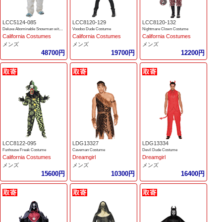
LCC5124-085
LCC8120-129
LCC8120-132
Deluxe Abominable Snowman with Premium Fur
Voodoo Dude Costume
Nightmare Clown Costume
California Costumes
California Costumes
California Costumes
メンズ
メンズ
メンズ
48700円
19700円
12200円
LCC8122-095
LDG13327
LDG13334
Funhouse Freak Costume
Caveman Costume
Devil Dude Costume
California Costumes
Dreamgirl
Dreamgirl
メンズ
メンズ
メンズ
15600円
10300円
16400円