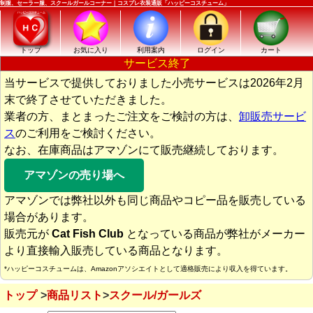
制服、セーラー服、スクールガールコーナー｜コスプレ衣装通販「ハッピーコスチューム」
トップ
お気に入り
利用案内
ログイン
カート
サービス終了
当サービスで提供しておりました小売サービスは2026年2月
末で終了させていただきました。
業者の方、まとまったご注文をご検討の方は、
卸販売サービ
ス
のご利用をご検討ください。
なお、在庫商品はアマゾンにて販売継続しております。
アマゾンの売り場へ
アマゾンでは弊社以外も同じ商品やコピー品を販売している
場合があります。
販売元が
Cat Fish Club
となっている商品が弊社がメーカー
より直接輸入販売している商品となります。
*ハッピーコスチュームは、Amazonアソシエイトとして適格販売により収入を得ています。
トップ
商品リスト
スクール/ガールズ