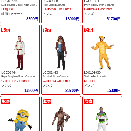
LDS157249
LCC00958
LCC01301
Luigi Elevated Classic Adult Costume
Rock Legend Costume
Evil Winged Monkey Costume
Disguise
California Costumes
California Costumes
映画/TV/ゲーム
メンズ
メンズ
8300円
18000円
51700円
LCC01444
LCC01463
LDS103939
Royal Storybook Prince Costume
Storybook Beast Costume
Simba Adult Jumpsuit
California Costumes
California Costumes
Disguise
メンズ
メンズ
メンズ
13800円
23700円
15300円