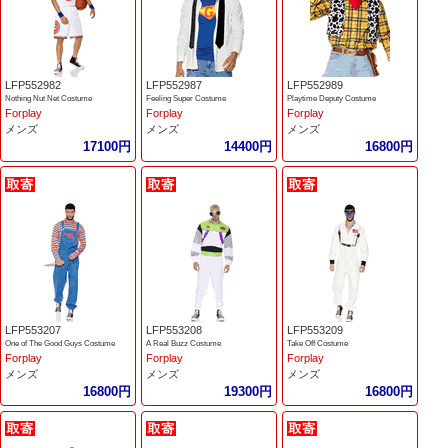
LFP552982
LFP552987
LFP552989
Nothing Nut Net Costume
Feeling Super Costume
Playtime Deputy Costume
Forplay
Forplay
Forplay
メンズ
メンズ
メンズ
17100円
14400円
16800円
LFP553207
LFP553208
LFP553209
One of The Good Guys Costume
A Real Buzz Costume
Take Off Costume
Forplay
Forplay
Forplay
メンズ
メンズ
メンズ
16800円
19300円
16800円