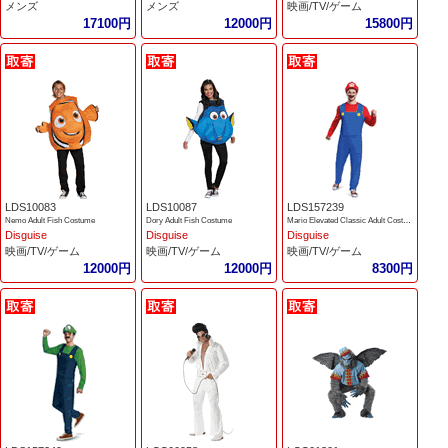
メンズ
メンズ
映画/TV/ゲーム
17100円
12000円
15800円
LDS10083
LDS10087
LDS157239
Nemo Adult Fish Costume
Dory Adult Fish Costume
Mario Elevated Classic Adult Costume
Disguise
Disguise
Disguise
映画/TV/ゲーム
映画/TV/ゲーム
映画/TV/ゲーム
12000円
12000円
8300円