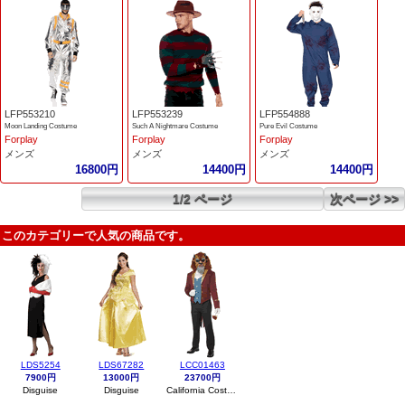
LFP553210
LFP553239
LFP554888
Moon Landing Costume
Such A Nightmare Costume
Pure Evil Costume
Forplay
Forplay
Forplay
メンズ
メンズ
メンズ
16800円
14400円
14400円
1/2 ページ
次ページ >>
このカテゴリーで人気の商品です。
LDS5254
LDS67282
LCC01463
7900円
13000円
23700円
Disguise
Disguise
California Costumes