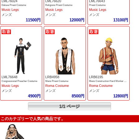
LML76024
LML76620
LML76643
Deluxe Priest Costume
Religions Priest Costume
Priest Costume
Music Legs
Music Legs
Music Legs
メンズ
メンズ
メンズ
11500円
12000円
13100円
LML76648
LRB4958
LRB6195
Congressional Preacher Costume
Mens Priest Costume
Mens Construction Hard Worker Costume
Music Legs
Roma Costume
Roma Costume
メンズ
メンズ
メンズ
4900円
8500円
12800円
1/1 ページ
このカテゴリーで人気の商品です。