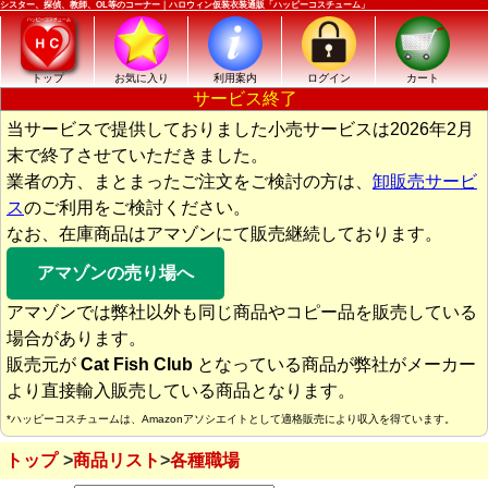
シスター、探偵、教師、OL等のコーナー｜ハロウィン仮装衣装通販「ハッピーコスチューム」
トップ
お気に入り
利用案内
ログイン
カート
サービス終了
当サービスで提供しておりました小売サービスは2026年2月
末で終了させていただきました。
業者の方、まとまったご注文をご検討の方は、
卸販売サービ
ス
のご利用をご検討ください。
なお、在庫商品はアマゾンにて販売継続しております。
アマゾンの売り場へ
アマゾンでは弊社以外も同じ商品やコピー品を販売している
場合があります。
販売元が
Cat Fish Club
となっている商品が弊社がメーカー
より直接輸入販売している商品となります。
*ハッピーコスチュームは、Amazonアソシエイトとして適格販売により収入を得ています。
トップ
商品リスト
各種職場