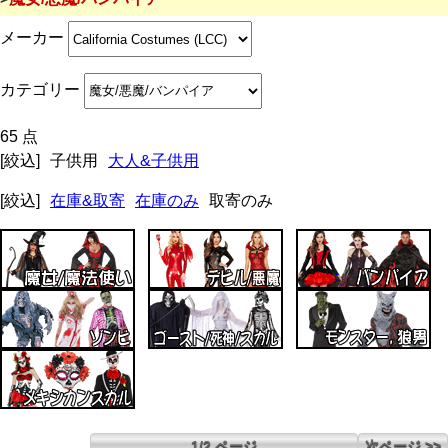
メーカー
カテゴリー
65 点
[絞込]
子供用
大人&子供用
[絞込]
在庫&取寄
在庫のみ
取寄のみ
1/2 ページ
次ページ >>