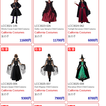
LCC3021-145
LCC3023-026
LCC3024-062
Witchs Coven Coat Child Costume
Gothic Lace Vampire Child Costume
Twilight Sorceress Child Costume
California Costumes
California Costumes
California Costumes
女の子
女の子
女の子
11600円
11700円
6000円
LCC3025-006
LCC3025-007
LCC3025-008
Vampire Queen Child Costume
Dark Majesty Child Costume
Marvelous Witch Child Costume
California Costumes
California Costumes
California Costumes
女の子
女の子
女の子
9300円
7900円
8700円