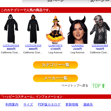
1/2 ページ
次ページ >>
このカテゴリーで人気の商品です。
LCC5126-016
LCC5126-015
LLA87267X
LLAA2911
LCC3124-064
8800円
8800円
17200円
2100円
7600円
California Costumes
California Costumes
Leg Avenue
Leg Avenue
California Costumes
カテゴリー一覧
メーカー一覧
ページトップへ戻る
「ハッピーコスチューム」インフォメーション
利用案内
サイズ
PDF版カタログ
更新情報
連絡先