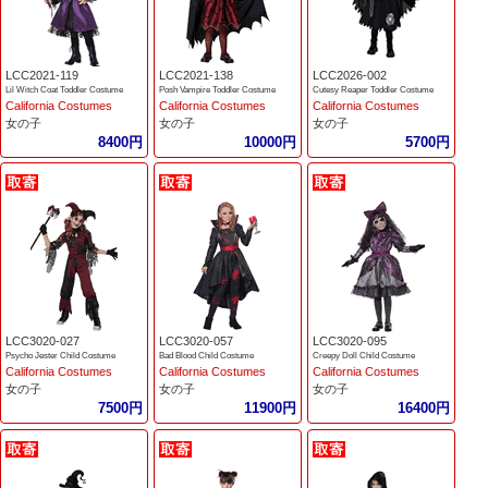
LCC2021-119
LCC2021-138
LCC2026-002
Lil Witch Coat Toddler Costume
Posh Vampire Toddler Costume
Cutesy Reaper Toddler Costume
California Costumes
California Costumes
California Costumes
女の子
女の子
女の子
8400円
10000円
5700円
LCC3020-027
LCC3020-057
LCC3020-095
Psycho Jester Child Costume
Bad Blood Child Costume
Creepy Doll Child Costume
California Costumes
California Costumes
California Costumes
女の子
女の子
女の子
7500円
11900円
16400円