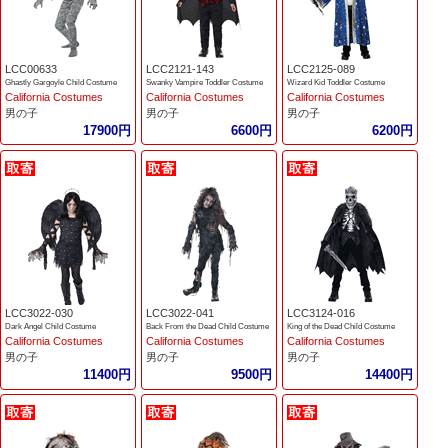
LCC00633
LCC2121-143
LCC2125-089
Ghastly Gargoyle Child Costume
Swanky Vampire Toddler Costume
Wizard Kid Toddler Costume
California Costumes
California Costumes
California Costumes
男の子
男の子
男の子
17900円
6600円
6200円
LCC3022-030
LCC3022-041
LCC3124-016
Dark Angel Child Costume
Back From the Dead Child Costume
King of the Dead Child Costume
California Costumes
California Costumes
California Costumes
男の子
男の子
男の子
11400円
9500円
14400円