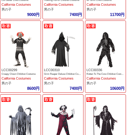
Evil Jester Child Costume
Howling Horror Children Costume
Mr Grim Child Costume
California Costumes
California Costumes
California Costumes
男の子
男の子
男の子
9000円
7400円
11700円
LCC00299
LCC00310
LCC00336
Creepy Clown Children Costume
Grim Reaper Deluxe Children Costume
Rotten To The Core Children Costume
California Costumes
California Costumes
California Costumes
男の子
男の子
男の子
8600円
7400円
10600円