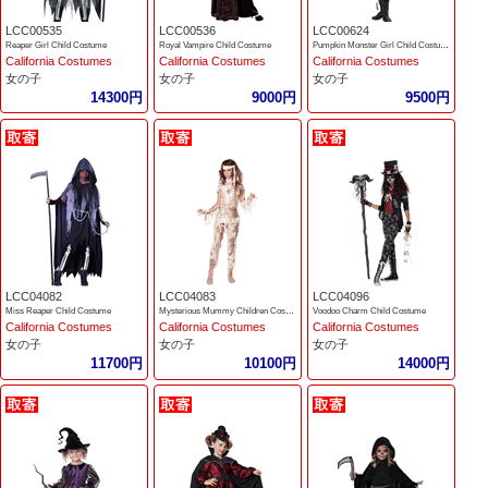
LCC00535
LCC00536
LCC00624
Reaper Girl Child Costume
Royal Vampire Child Costume
Pumpkin Monster Girl Child Costume
California Costumes
California Costumes
California Costumes
女の子
女の子
女の子
14300円
9000円
9500円
LCC04082
LCC04083
LCC04096
Miss Reaper Child Costume
Mysterious Mummy Children Costume
Voodoo Charm Child Costume
California Costumes
California Costumes
California Costumes
女の子
女の子
女の子
11700円
10100円
14000円