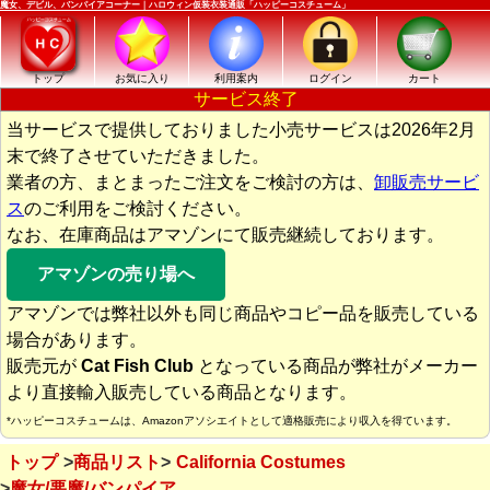
魔女、デビル、バンパイアコーナー｜ハロウィン仮装衣装通販「ハッピーコスチューム」
トップ
お気に入り
利用案内
ログイン
カート
サービス終了
当サービスで提供しておりました小売サービスは2026年2月
末で終了させていただきました。
業者の方、まとまったご注文をご検討の方は、
卸販売サービ
ス
のご利用をご検討ください。
なお、在庫商品はアマゾンにて販売継続しております。
アマゾンの売り場へ
アマゾンでは弊社以外も同じ商品やコピー品を販売している
場合があります。
販売元が
Cat Fish Club
となっている商品が弊社がメーカー
より直接輸入販売している商品となります。
*ハッピーコスチュームは、Amazonアソシエイトとして適格販売により収入を得ています。
トップ
商品リスト
California Costumes
魔女/悪魔/バンパイア