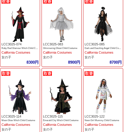
LCC3025-074
LCC3025-083
LCC3025-085
Ruby Red Glamour Witch Child Costume
Glimmering Ghost Child Costume
Dark and Dazzling Angel Child Costume
California Costumes
California Costumes
California Costumes
女の子
女の子
女の子
8300円
8900円
8700円
LCC3025-114
LCC3025-115
LCC3025-122
Moon Glow Witch Child Costume
Emerald City Witch Child Costume
Neon Girl Mummy Child Costume
California Costumes
California Costumes
California Costumes
女の子
女の子
女の子