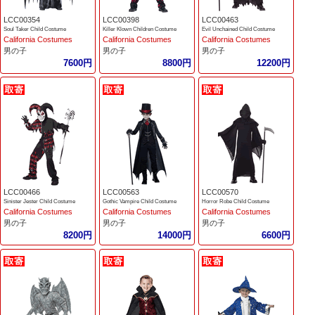
LCC00354
LCC00398
LCC00463
Soul Taker Child Costume
Killer Klown Children Costume
Evil Unchained Child Costume
California Costumes
California Costumes
California Costumes
男の子
男の子
男の子
7600円
8800円
12200円
LCC00466
LCC00563
LCC00570
Sinister Jester Child Costume
Gothic Vampire Child Costume
Horror Robe Child Costume
California Costumes
California Costumes
California Costumes
男の子
男の子
男の子
8200円
14000円
6600円