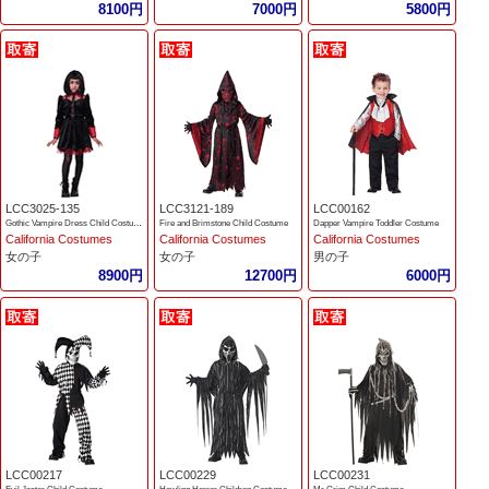
8100円
7000円
5800円
LCC3025-135
LCC3121-189
LCC00162
Gothic Vampire Dress Child Costume
Fire and Brimstone Child Costume
Dapper Vampire Toddler Costume
California Costumes
California Costumes
California Costumes
女の子
女の子
男の子
8900円
12700円
6000円
LCC00217
LCC00229
LCC00231