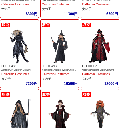
Incantasia The Glamour Witch Children Costume
Haunted Beauty Children Costume
Hooded Robe Child Costume
California Costumes
California Costumes
California Costumes
女の子
女の子
女の子
8300円
11300円
6300円
LCC00488
LCC00493
LCC00502
Zombie Girl Children Costume
Moonloght Shimmer Witch Children Costume
Victorian Vampire Child Costume
California Costumes
California Costumes
California Costumes
女の子
女の子
女の子
7200円
10500円
12000円