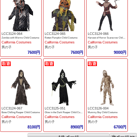
LCC3124-064
LCC3124-065
LCC3124-066
Zombie with Worms Child Costume
Rotten Pumpkin Child Costume
Harvest of Horror Scarecrow Child Costume
California Costumes
California Costumes
California Costumes
男の子
男の子
男の子
7600円
7600円
9000円
LCC3124-067
LCC3125-051
LCC3126-004
Bone Chilling Reaper Child Costume
Glow in the Dark Reaper Child Costume
Mummy Boy Child Costume
California Costumes
California Costumes
California Costumes
男の子
男の子
男の子
8100円
8900円
6700円