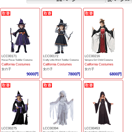
LCC00171
LCC00172
LCC00216
Hocus Pocus Toddler Costume
Crafty Little Witch Toddler Costume
Vampire Girl Child Costume
California Costumes
California Costumes
California Costumes
女の子
女の子
女の子
9000円
7800円
6800円
LCC00275
LCC00394
LCC00453