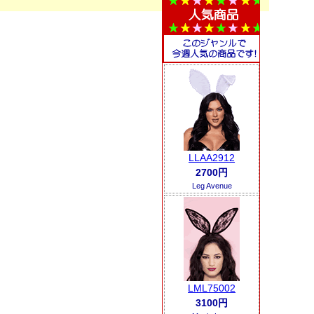
LLAA2912
2700円
Leg Avenue
LML75002
3100円