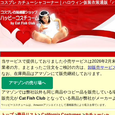
コスプレ カチューシャコーナー｜ハロウィン仮装衣装通販「
当サービスで提供しておりました小売サービスは2026年2月
業者の方、まとまったご注文をご検討の方は、
卸販売サービ
なお、在庫商品はアマゾンにて販売継続しております。
アマゾンの売り場へ
アマゾンでは弊社以外も同じ商品やコピー品を販売している
販売元が
Cat Fish Club
となっている商品が弊社がメーカー
*ハッピーコスチュームは、Amazonアソシエイトとして適格販売により収入を得ています。
トップ
商品リスト
California Costumes
カチューシャ