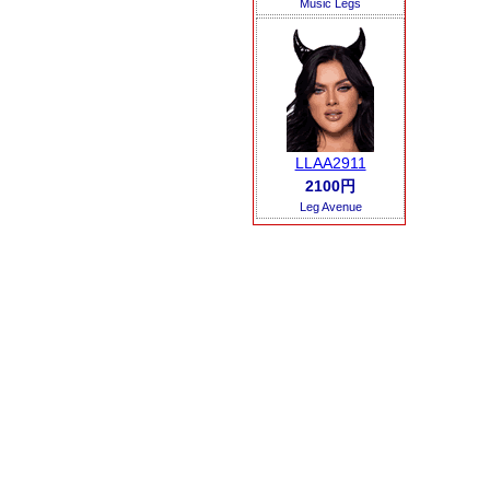
Music Legs
LLAA2911
2100円
Leg Avenue