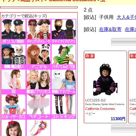
2 点
カテゴリーで絞込(キッズ)
[絞込]
子供用
大人&子
[絞込]
在庫&取寄
在庫
LCC1223-112
LCC
Eensy Weensy Spider Infant Costume
Cute 
California Costumes
Cali
ベビー
ベ
11300円