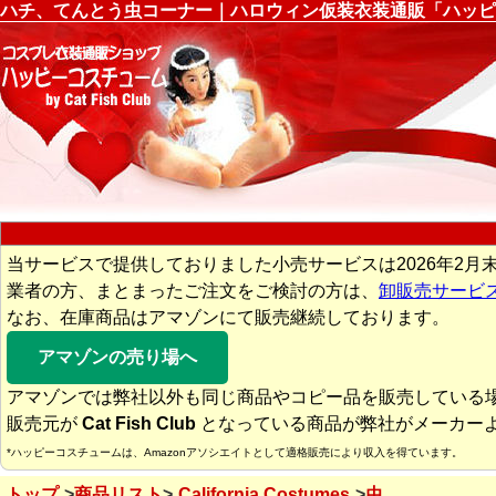
ハチ、てんとう虫コーナー｜ハロウィン仮装衣装通販「ハッピ
当サービスで提供しておりました小売サービスは2026年2月
業者の方、まとまったご注文をご検討の方は、
卸販売サービ
なお、在庫商品はアマゾンにて販売継続しております。
アマゾンの売り場へ
アマゾンでは弊社以外も同じ商品やコピー品を販売している
販売元が
Cat Fish Club
となっている商品が弊社がメーカー
*ハッピーコスチュームは、Amazonアソシエイトとして適格販売により収入を得ています。
トップ
商品リスト
California Costumes
虫