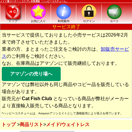
メイド服コーナー｜コスプレ衣装通販「ハッピーコスチューム」
トップ
お気に入り
利用案内
ログイン
カート
サービス終了
当サービスで提供しておりました小売サービスは2026年2月
末で終了させていただきました。
業者の方、まとまったご注文をご検討の方は、
卸販売サービ
ス
のご利用をご検討ください。
なお、在庫商品はアマゾンにて販売継続しております。
アマゾンの売り場へ
アマゾンでは弊社以外も同じ商品やコピー品を販売している
場合があります。
販売元が
Cat Fish Club
となっている商品が弊社がメーカー
より直接輸入販売している商品となります。
*ハッピーコスチュームは、Amazonアソシエイトとして適格販売により収入を得ています。
トップ
商品リスト
メイド/ウェイトレス