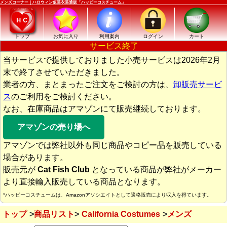
メンズコーナー｜ハロウィン仮装衣装通販「ハッピーコスチューム」
トップ
お気に入り
利用案内
ログイン
カート
サービス終了
当サービスで提供しておりました小売サービスは2026年2月
末で終了させていただきました。
業者の方、まとまったご注文をご検討の方は、
卸販売サービ
ス
のご利用をご検討ください。
なお、在庫商品はアマゾンにて販売継続しております。
アマゾンの売り場へ
アマゾンでは弊社以外も同じ商品やコピー品を販売している
場合があります。
販売元が
Cat Fish Club
となっている商品が弊社がメーカー
より直接輸入販売している商品となります。
*ハッピーコスチュームは、Amazonアソシエイトとして適格販売により収入を得ています。
トップ
商品リスト
California Costumes
メンズ