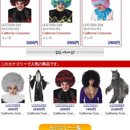
LCC7221-217
LCC7221-218
LCC7221-219
Spiral Clown Wig
Spiral Clown Wig
Spiral Clown Wig
California Costumes
California Costumes
California Costumes
メンズ
メンズ
メンズ
3200円
2900円
2900円
1/1 ページ
このカテゴリーで人気の商品です。
LCC70965
LCC01469
LCC7221-217
LCC70217
LCC00880
4000円
16300円
3200円
7400円
21400円
California Costumes
California Costumes
California Costumes
California Costumes
California Costumes
カテゴリー一覧