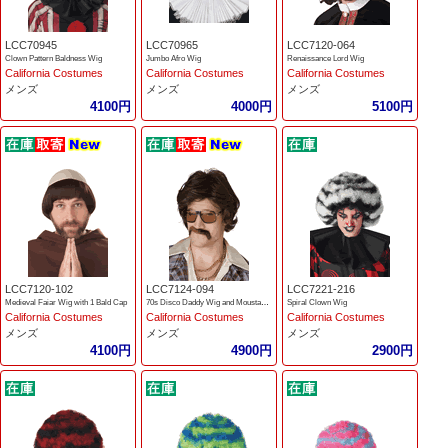
LCC70945
LCC70965
LCC7120-064
Clown Pattern Baldness Wig
Jumbo Afro Wig
Renaissance Lord Wig
California Costumes
California Costumes
California Costumes
メンズ
メンズ
メンズ
4100円
4000円
5100円
LCC7120-102
LCC7124-094
LCC7221-216
Medieval Faiar Wig with 1 Bald Cap
70s Disco Daddy Wig and Moustache
Spiral Clown Wig
California Costumes
California Costumes
California Costumes
メンズ
メンズ
メンズ
4100円
4900円
2900円