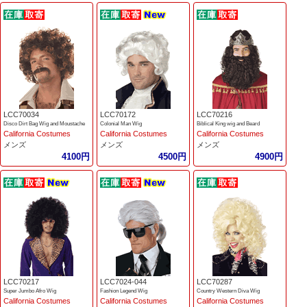
LCC70034
LCC70172
LCC70216
Disco Dirt Bag Wig and Moustache
Colonial Man Wig
Biblical King wig and Beard
California Costumes
California Costumes
California Costumes
メンズ
メンズ
メンズ
4100円
4500円
4900円
LCC70217
LCC7024-044
LCC70287
Super Jumbo Afro Wig
Fashion Legend Wig
Country Western Diva Wig
California Costumes
California Costumes
California Costumes