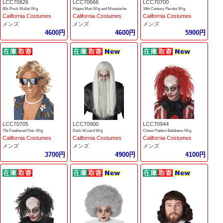
LCC70626
LCC70666
LCC70700
80s Rock Mullet Wig
Hippie Man Wig and Moustache
18th Century Peruke Wig
California Costumes
California Costumes
California Costumes
メンズ
メンズ
メンズ
4600円
4600円
5900円
LCC70705
LCC70900
LCC70944
70s Feathered Hair Wig
Dark Wizard Wig
Clown Pattern Baldness Wig
California Costumes
California Costumes
California Costumes
メンズ
メンズ
メンズ
3700円
4900円
4100円