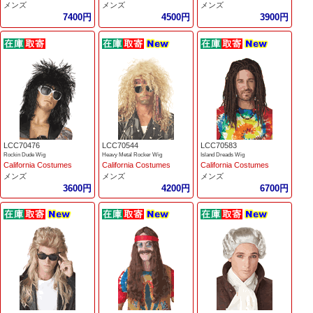
メンズ
メンズ
メンズ
7400円
4500円
3900円
LCC70476
LCC70544
LCC70583
Rockin Dude Wig
Heavy Metal Rocker Wig
Island Dreads Wig
California Costumes
California Costumes
California Costumes
メンズ
メンズ
メンズ
3600円
4200円
6700円