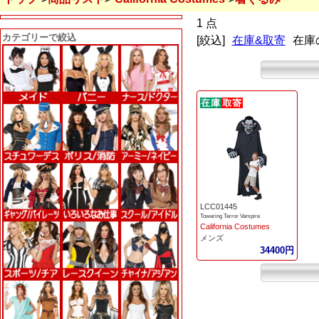
1 点
カテゴリーで絞込
[絞込]
在庫&取寄
在庫
LCC01445
Towering Terror Vampire
California Costumes
メンズ
34400円