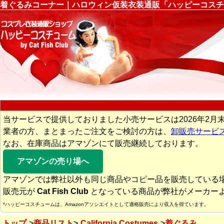
着ぐるみコーナー｜ハロウィン仮装衣装通販「ハッピーコスチ
当サービスで提供しておりました小売サービスは2026年2月
業者の方、まとまったご注文をご検討の方は、
卸販売サービ
なお、在庫商品はアマゾンにて販売継続しております。
アマゾンの売り場へ
アマゾンでは弊社以外も同じ商品やコピー品を販売している
販売元が
Cat Fish Club
となっている商品が弊社がメーカー
*ハッピーコスチュームは、Amazonアソシエイトとして適格販売により収入を得ています。
トップ
商品リスト
California Costumes
着ぐるみ