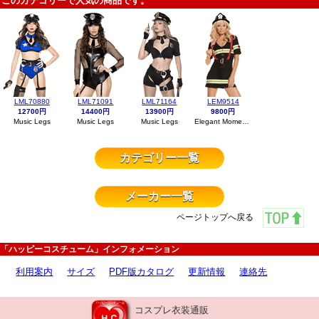
このカテゴリーで人気の商品です。
LML70880
LML71091
LML71164
LEM9514
12700円
14400円
13900円
9800円
Music Legs
Music Legs
Music Legs
Elegant Moments
カテゴリー一覧
メーカー一覧
ページトップへ戻る
「ハッピーコスチューム」インフォメーション
利用案内
サイズ
PDF版カタログ
更新情報
連絡先
コスプレ衣装通販