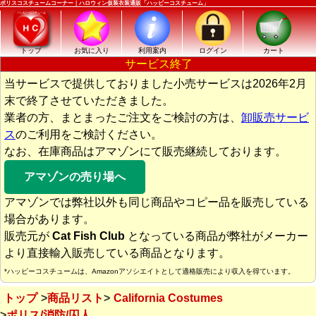
ポリスコスチュームコーナー｜ハロウィン仮装衣装通販「ハッピーコスチューム」
トップ
お気に入り
利用案内
ログイン
カート
サービス終了
当サービスで提供しておりました小売サービスは2026年2月
末で終了させていただきました。
業者の方、まとまったご注文をご検討の方は、
卸販売サービ
ス
のご利用をご検討ください。
なお、在庫商品はアマゾンにて販売継続しております。
アマゾンの売り場へ
アマゾンでは弊社以外も同じ商品やコピー品を販売している
場合があります。
販売元が
Cat Fish Club
となっている商品が弊社がメーカー
より直接輸入販売している商品となります。
*ハッピーコスチュームは、Amazonアソシエイトとして適格販売により収入を得ています。
トップ
商品リスト
California Costumes
ポリス/消防/囚人