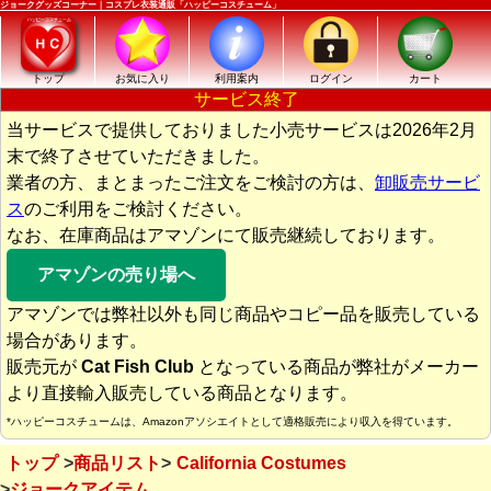
ジョークグッズコーナー｜コスプレ衣装通販「ハッピーコスチューム」
トップ
お気に入り
利用案内
ログイン
カート
サービス終了
当サービスで提供しておりました小売サービスは2026年2月
末で終了させていただきました。
業者の方、まとまったご注文をご検討の方は、
卸販売サービ
ス
のご利用をご検討ください。
なお、在庫商品はアマゾンにて販売継続しております。
アマゾンの売り場へ
アマゾンでは弊社以外も同じ商品やコピー品を販売している
場合があります。
販売元が
Cat Fish Club
となっている商品が弊社がメーカー
より直接輸入販売している商品となります。
*ハッピーコスチュームは、Amazonアソシエイトとして適格販売により収入を得ています。
トップ
商品リスト
California Costumes
ジョークアイテム