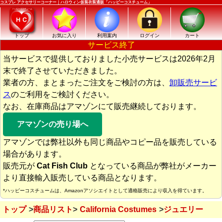
コスプレ アクセサリーコーナー｜ハロウィン仮装衣装通販「ハッピーコスチューム」
トップ
お気に入り
利用案内
ログイン
カート
サービス終了
当サービスで提供しておりました小売サービスは2026年2月
末で終了させていただきました。
業者の方、まとまったご注文をご検討の方は、
卸販売サービ
ス
のご利用をご検討ください。
なお、在庫商品はアマゾンにて販売継続しております。
アマゾンの売り場へ
アマゾンでは弊社以外も同じ商品やコピー品を販売している
場合があります。
販売元が
Cat Fish Club
となっている商品が弊社がメーカー
より直接輸入販売している商品となります。
*ハッピーコスチュームは、Amazonアソシエイトとして適格販売により収入を得ています。
トップ
商品リスト
California Costumes
ジュエリー