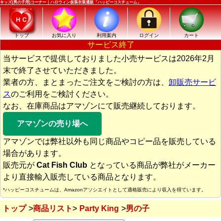
キッズ(男の子用)コーナー｜ハロウィン仮装衣装通販「ハッピーコスチューム」
トップ
お気に入り
利用案内
ログイン
カート
サービス終了
当サービスで提供しておりました小売サービスは2026年2月
末で終了させていただきました。
業者の方、まとまったご注文をご検討の方は、
卸販売サービ
ス
のご利用をご検討ください。
なお、在庫商品はアマゾンにて販売継続しております。
アマゾンの売り場へ
アマゾンでは弊社以外も同じ商品やコピー品を販売している
場合があります。
販売元が
Cat Fish Club
となっている商品が弊社がメーカー
より直接輸入販売している商品となります。
*ハッピーコスチュームは、Amazonアソシエイトとして適格販売により収入を得ています。
トップ
商品リスト
Party King
男の子