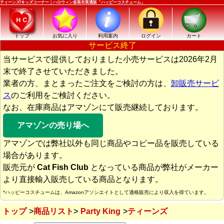
ティーンズ/キッズコーナー｜ハロウィン仮装衣装通販「ハッピーコスチューム」
トップ
お気に入り
利用案内
ログイン
カート
サービス終了
当サービスで提供しておりました小売サービスは2026年2月
末で終了させていただきました。
業者の方、まとまったご注文をご検討の方は、
卸販売サービ
ス
のご利用をご検討ください。
なお、在庫商品はアマゾンにて販売継続しております。
アマゾンの売り場へ
アマゾンでは弊社以外も同じ商品やコピー品を販売している
場合があります。
販売元が
Cat Fish Club
となっている商品が弊社がメーカー
より直接輸入販売している商品となります。
*ハッピーコスチュームは、Amazonアソシエイトとして適格販売により収入を得ています。
トップ
商品リスト
Party King
ティーンズ