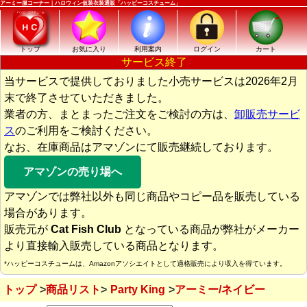
アーミー服コーナー｜ハロウィン仮装衣装通販「ハッピーコスチューム」
トップ
お気に入り
利用案内
ログイン
カート
サービス終了
当サービスで提供しておりました小売サービスは2026年2月
末で終了させていただきました。
業者の方、まとまったご注文をご検討の方は、
卸販売サービ
ス
のご利用をご検討ください。
なお、在庫商品はアマゾンにて販売継続しております。
アマゾンの売り場へ
アマゾンでは弊社以外も同じ商品やコピー品を販売している
場合があります。
販売元が
Cat Fish Club
となっている商品が弊社がメーカー
より直接輸入販売している商品となります。
*ハッピーコスチュームは、Amazonアソシエイトとして適格販売により収入を得ています。
トップ
商品リスト
Party King
アーミー/ネイビー