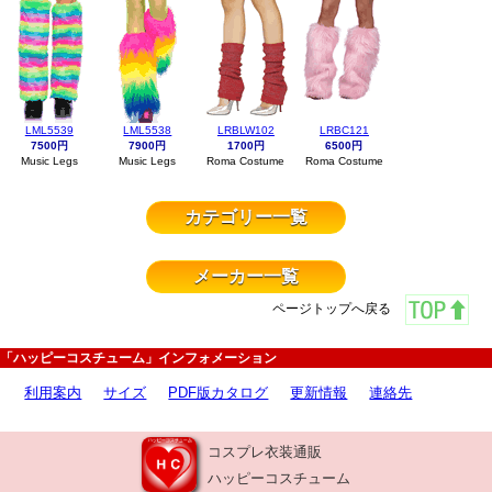
LML5539
LML5538
LRBLW102
LRBC121
7500円
7900円
1700円
6500円
Music Legs
Music Legs
Roma Costume
Roma Costume
カテゴリー一覧
メーカー一覧
ページトップへ戻る
「ハッピーコスチューム」インフォメーション
利用案内
サイズ
PDF版カタログ
更新情報
連絡先
コスプレ衣装通販
ハッピーコスチューム