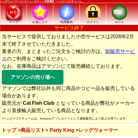
レッグウォーマーコーナー｜ハロウィン衣装通販「ハッピーコスチューム」
トップ
お気に入り
利用案内
ログイン
カート
サービス終了
当サービスで提供しておりました小売サービスは2026年2月
末で終了させていただきました。
業者の方、まとまったご注文をご検討の方は、
卸販売サービ
ス
のご利用をご検討ください。
なお、在庫商品はアマゾンにて販売継続しております。
アマゾンの売り場へ
アマゾンでは弊社以外も同じ商品やコピー品を販売している
場合があります。
販売元が
Cat Fish Club
となっている商品が弊社がメーカー
より直接輸入販売している商品となります。
*ハッピーコスチュームは、Amazonアソシエイトとして適格販売により収入を得ています。
トップ
商品リスト
Party King
レッグウォーマー