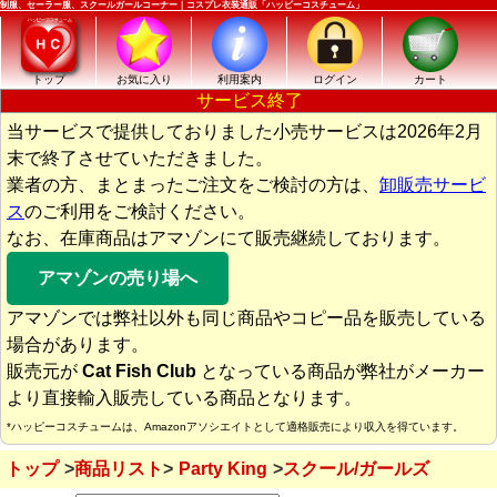
制服、セーラー服、スクールガールコーナー｜コスプレ衣装通販「ハッピーコスチューム」
トップ
お気に入り
利用案内
ログイン
カート
サービス終了
当サービスで提供しておりました小売サービスは2026年2月
末で終了させていただきました。
業者の方、まとまったご注文をご検討の方は、
卸販売サービ
ス
のご利用をご検討ください。
なお、在庫商品はアマゾンにて販売継続しております。
アマゾンの売り場へ
アマゾンでは弊社以外も同じ商品やコピー品を販売している
場合があります。
販売元が
Cat Fish Club
となっている商品が弊社がメーカー
より直接輸入販売している商品となります。
*ハッピーコスチュームは、Amazonアソシエイトとして適格販売により収入を得ています。
トップ
商品リスト
Party King
スクール/ガールズ