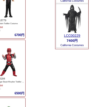
California Costumes
18779
tein Toddler Costume
ise
子
6700円
LCC00229
7400円
California Costumes
3184
Red Ranger Beast Morpher Toddler Muscle Costume
ise
子
6500円