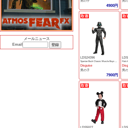
男の子
男
4900円
メールニュース
Email
LDS24396
LDS
Spartan Buck Classic Muscle Boys Costume
Disguise
Dis
男の子
男
7900円
LDS5027
LDS