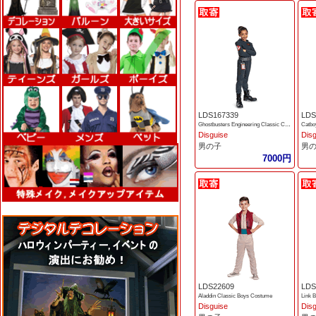
LDS167339
LDS
Ghostbusters Engineering Classic Child Costume
Catbo
Disguise
Dis
男の子
男
7000円
LDS22609
LDS
Aladdin Classic Boys Costume
Disguise
Dis