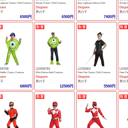
Lightyear Classic Child Costume
Woody Classic Child Costume
Buzz Lightyear Deluxe Child
Woody D
guise
Disguise
Disguise
Disgu
の子
男の子
男の子
男の
6500円
6500円
7400円
58768
LDS58781
LDS5963
LDS5
Toddler Classic Costume
Mike Deluxe Adult Costume
Peter Pan Classic Child Costume
guise
Disguise
Disguise
Disgu
の子
男の子
男の子
男の
6800円
12500円
5500円