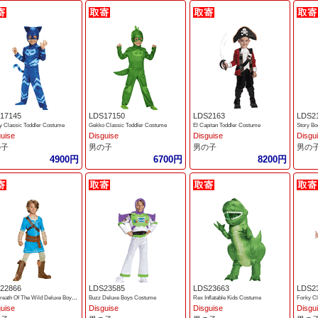
17145
LDS17150
LDS2163
LDS2
y Classic Toddler Costume
Gekko Classic Toddler Costume
El Capitan Toddler Costume
Story Bo
guise
Disguise
Disguise
Disgu
の子
男の子
男の子
男の
4900円
6700円
8200円
22866
LDS23585
LDS23663
LDS2
Link Breath Of The Wild Deluxe Boys Costume
Buzz Deluxe Boys Costume
Rex Inflatable Kids Costume
Forky Cl
guise
Disguise
Disguise
Disgu