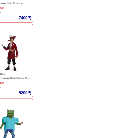
eluxe Child Costume
ise
子
7400円
966
Peter Pan Captain Hook Classic Child Costume
ise
子
5200円