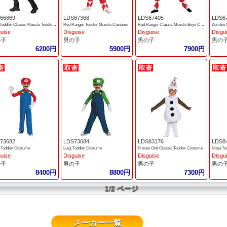
66869
LDS67368
LDS67405
LDS6
Dash Toddler Classic Muscle Toddler Costume
Red Ranger Toddler Muscle Costume
Red Ranger Classic Muscle Boys Costume
Zombie 
guise
Disguise
Disguise
Disgu
の子
男の子
男の子
男の
6200円
5900円
7900円
73682
LDS73684
LDS83176
LDS8
 Toddler Costume
Luigi Toddler Costume
Frozen Olaf Classic Toddler Costume
Ninja T
guise
Disguise
Disguise
Disgu
の子
男の子
男の子
男の
8400円
8800円
7300円
1/2 ページ
メーカー一覧