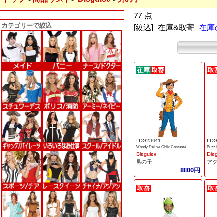
77 点
カテゴリーで絞込
[絞込]
在庫&取寄
在庫
LDS23641
LDS
Woody Deluxe Child Costume
Buzz 
Disguise
Dis
男の子
ア
8800円