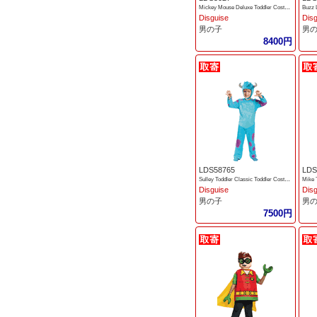
Mickey Mouse Deluxe Toddler Costume
Buzz 
Disguise
Dis
男の子
男
8400円
LDS58765
LDS
Sulley Toddler Classic Toddler Costume
Mike 
Disguise
Dis
男の子
男
7500円