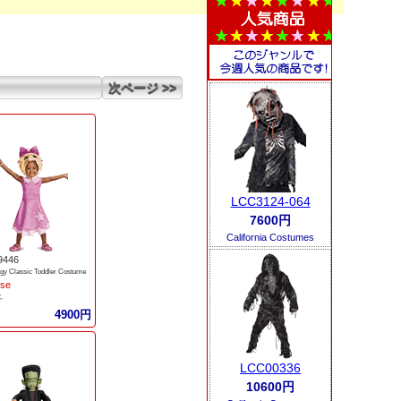
次ページ >>
LCC3124-064
7600円
California Costumes
9446
gy Classic Toddler Costume
ise
子
4900円
LCC00336
10600円