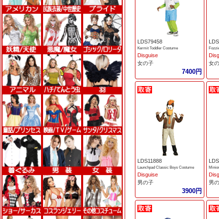
LDS79458
LDS
Kermit Toddler Costume
Fozzi
Disguise
Dis
女の子
女
7400円
LDS11888
LDS
Launchpad Classic Boys Costume
Minio
Disguise
Dis
男の子
男
3900円