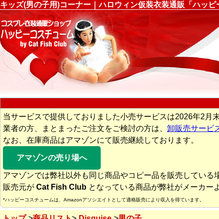
キッズ(男の子用)コーナー｜ハロウィン仮装衣装通販「ハッピ
当サービスで提供しておりました小売サービスは2026年2月
業者の方、まとまったご注文をご検討の方は、
卸販売サービ
なお、在庫商品はアマゾンにて販売継続しております。
アマゾンの売り場へ
アマゾンでは弊社以外も同じ商品やコピー品を販売している
販売元が
Cat Fish Club
となっている商品が弊社がメーカー
*ハッピーコスチュームは、Amazonアソシエイトとして適格販売により収入を得ています。
トップ
商品リスト
Disguise
男の子