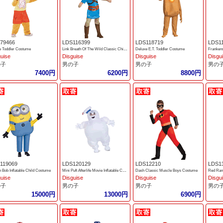
79466
LDS116399
LDS118719
LDS1
e Toddler Costume
Link Breath Of The Wild Classic Child Costume
Deluxe E.T. Toddler Costume
Frankens
guise
Disguise
Disguise
Disgu
の子
男の子
男の子
男の
7400円
6200円
8800円
119069
LDS120129
LDS12210
LDS1
n Bob Inflatable Child Costume
Mini Puft Afterlife Movie Inflatable Child Costume
Dash Classic Muscle Boys Costume
guise
Disguise
Disguise
Disgu
の子
男の子
男の子
男の
15000円
13000円
6900円