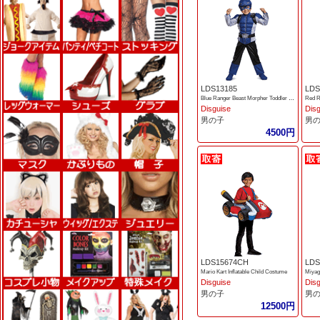
LDS13185
LDS
Blue Ranger Beast Morpher Toddler Muscle Costume
Disguise
Dis
男の子
男
4500円
LDS15674CH
LDS
Mario Kart Inflatable Child Costume
Miyag
Disguise
Dis
男の子
男
12500円