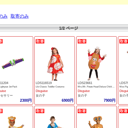
のみ
取寄のみ
1/2 ページ
11204
LDS116519
LDS23661
LDS7
Lightyear Jet Pack
Lilo Classic Toddler Costume
Mrs./Mr. Potato Head Deluxe Child Costume
Miss Pig
guise
Disguise
Disguise
Disgu
クセサリー
女の子
女の子
女の
2300円
6900円
7900円