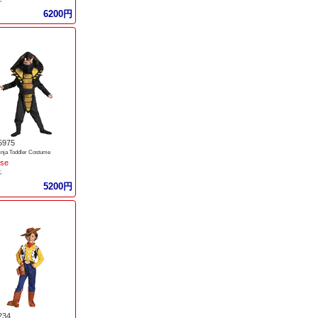
子
6200円
5975
nja Toddler Costume
ise
子
5200円
234