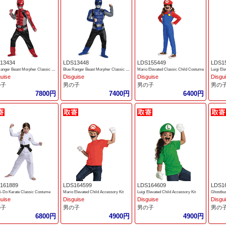
13434
LDS13448
LDS155449
LDS1
Red Ranger Beast Morpher Classic Muscle Boys Costume
Blue Ranger Beast Morpher Classic Muscle Boys Costume
Mario Elevated Classic Child Costume
Luigi El
guise
Disguise
Disguise
Disgu
の子
男の子
男の子
男の
7800円
7400円
6400円
161889
LDS164599
LDS164609
LDS1
i-Do Karate Classic Costume
Mario Elevated Child Accessory Kit
Luigi Elevated Child Accessory Kit
Ghostbus
guise
Disguise
Disguise
Disgu
の子
男の子
男の子
男の
6800円
4900円
4900円