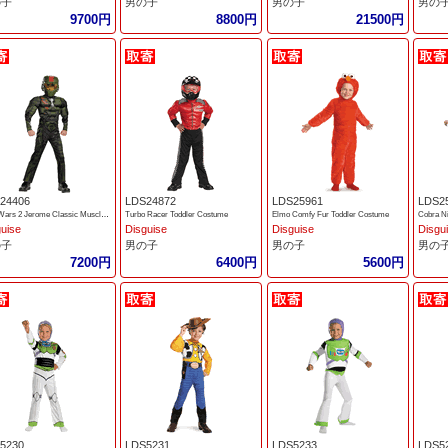
の子
男の子
男の子
男の
9700円
8800円
21500円
24406
LDS24872
LDS25961
LDS2
Halo Wars 2 Jerome Classic Muscle Boys COstume
Turbo Racer Toddler Costume
Elmo Comfy Fur Toddler Costume
Cobra Ni
guise
Disguise
Disguise
Disgu
の子
男の子
男の子
男の
7200円
6400円
5600円
5230
LDS5231
LDS5233
LDS5