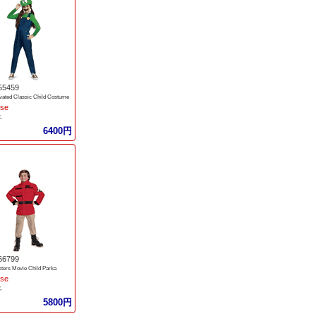
55459
evated Classic Child Costume
ise
子
6400円
66799
ters Movie Child Parka
ise
子
5800円