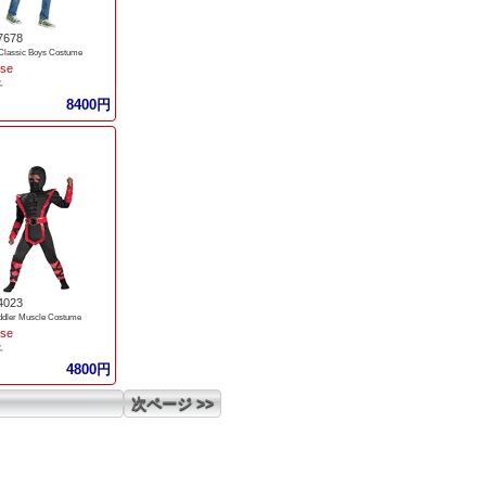
7678
Classic Boys Costume
ise
子
8400円
4023
oddler Muscle Costume
ise
子
4800円
次ページ >>