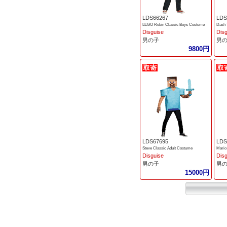
LDS66267
LDS
LEGO Robin Classic Boys Costume
Disguise
Dis
男の子
男
9800円
LDS67695
LDS
Steve Classic Adult Costume
Mario
Disguise
Dis
男の子
男
15000円