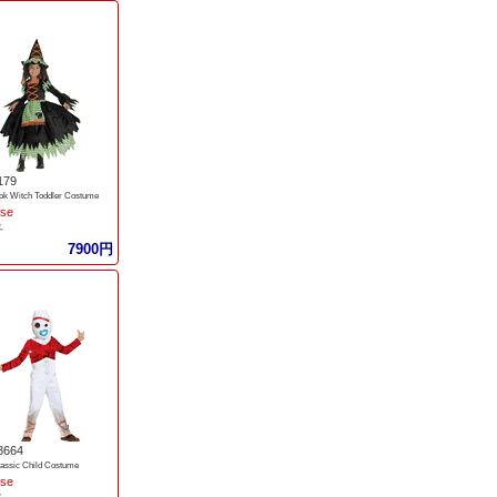
179
ok Witch Toddler Costume
ise
子
7900円
3664
assic Child Costume
ise