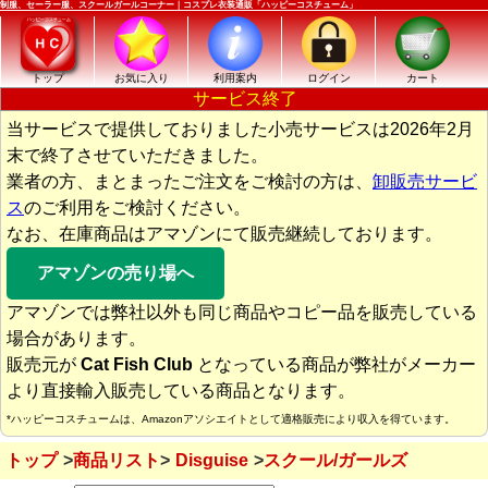
制服、セーラー服、スクールガールコーナー｜コスプレ衣装通販「ハッピーコスチューム」
トップ
お気に入り
利用案内
ログイン
カート
サービス終了
当サービスで提供しておりました小売サービスは2026年2月
末で終了させていただきました。
業者の方、まとまったご注文をご検討の方は、
卸販売サービ
ス
のご利用をご検討ください。
なお、在庫商品はアマゾンにて販売継続しております。
アマゾンの売り場へ
アマゾンでは弊社以外も同じ商品やコピー品を販売している
場合があります。
販売元が
Cat Fish Club
となっている商品が弊社がメーカー
より直接輸入販売している商品となります。
*ハッピーコスチュームは、Amazonアソシエイトとして適格販売により収入を得ています。
トップ
商品リスト
Disguise
スクール/ガールズ