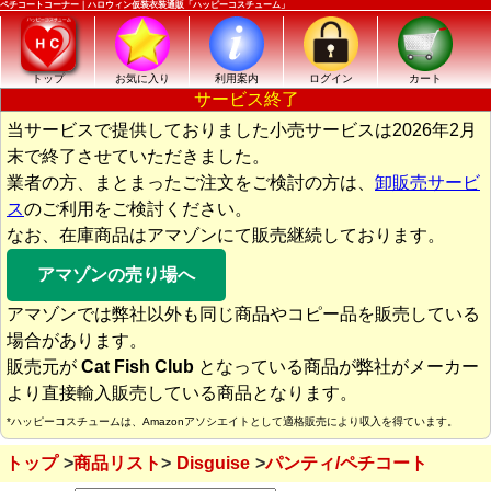
ペチコートコーナー｜ハロウィン仮装衣装通販「ハッピーコスチューム」
トップ
お気に入り
利用案内
ログイン
カート
サービス終了
当サービスで提供しておりました小売サービスは2026年2月
末で終了させていただきました。
業者の方、まとまったご注文をご検討の方は、
卸販売サービ
ス
のご利用をご検討ください。
なお、在庫商品はアマゾンにて販売継続しております。
アマゾンの売り場へ
アマゾンでは弊社以外も同じ商品やコピー品を販売している
場合があります。
販売元が
Cat Fish Club
となっている商品が弊社がメーカー
より直接輸入販売している商品となります。
*ハッピーコスチュームは、Amazonアソシエイトとして適格販売により収入を得ています。
トップ
商品リスト
Disguise
パンティ/ペチコート