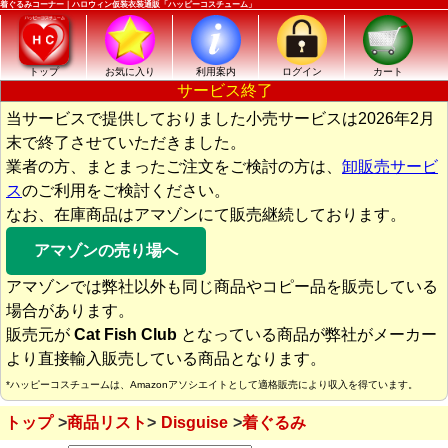
着ぐるみコーナー｜ハロウィン仮装衣装通販「ハッピーコスチューム」
トップ
お気に入り
利用案内
ログイン
カート
サービス終了
当サービスで提供しておりました小売サービスは2026年2月
末で終了させていただきました。
業者の方、まとまったご注文をご検討の方は、
卸販売サービ
ス
のご利用をご検討ください。
なお、在庫商品はアマゾンにて販売継続しております。
アマゾンの売り場へ
アマゾンでは弊社以外も同じ商品やコピー品を販売している
場合があります。
販売元が
Cat Fish Club
となっている商品が弊社がメーカー
より直接輸入販売している商品となります。
*ハッピーコスチュームは、Amazonアソシエイトとして適格販売により収入を得ています。
トップ
商品リスト
Disguise
着ぐるみ