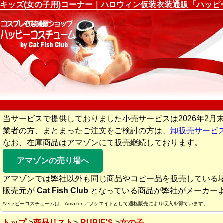
キッズ(女の子用)コーナー｜ハロウィン仮装衣装通販「ハッピ
当サービスで提供しておりました小売サービスは2026年2月
業者の方、まとまったご注文をご検討の方は、
卸販売サービ
なお、在庫商品はアマゾンにて販売継続しております。
アマゾンの売り場へ
アマゾンでは弊社以外も同じ商品やコピー品を販売している
販売元が
Cat Fish Club
となっている商品が弊社がメーカー
*ハッピーコスチュームは、Amazonアソシエイトとして適格販売により収入を得ています。
トップ
商品リスト
RUBIE'S
女の子