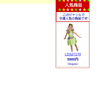
LDS27170
5900円
Disguise