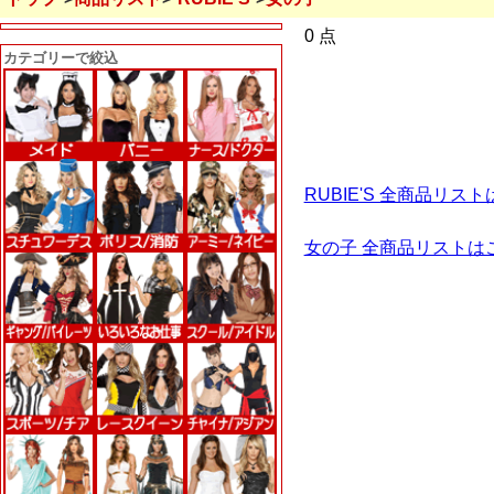
0 点
カテゴリーで絞込
RUBIE'S 全商品リス
女の子 全商品リストは