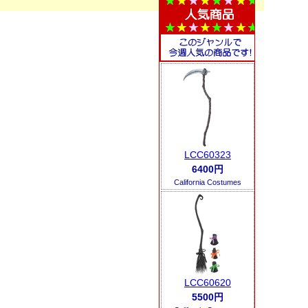
LCC60323
6400円
California Costumes
LCC60620
5500円