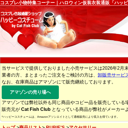
コスプレ小物特集コーナー｜ハロウィン仮装衣装通販「ハッピ
当サービスで提供しておりました小売サービスは2026年2月
業者の方、まとまったご注文をご検討の方は、
卸販売サービ
なお、在庫商品はアマゾンにて販売継続しております。
アマゾンの売り場へ
アマゾンでは弊社以外も同じ商品やコピー品を販売している
販売元が
Cat Fish Club
となっている商品が弊社がメーカー
*ハッピーコスチュームは、Amazonアソシエイトとして適格販売により収入を得ています。
トップ
商品リスト
RUBIE'S
アクセサリー