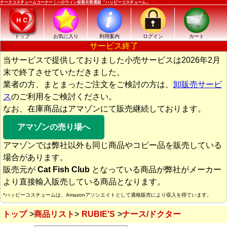
ナースコスチュームコーナー｜ハロウィン仮装衣装通販「ハッピーコスチューム」
トップ
お気に入り
利用案内
ログイン
カート
サービス終了
当サービスで提供しておりました小売サービスは2026年2月
末で終了させていただきました。
業者の方、まとまったご注文をご検討の方は、
卸販売サービ
ス
のご利用をご検討ください。
なお、在庫商品はアマゾンにて販売継続しております。
アマゾンの売り場へ
アマゾンでは弊社以外も同じ商品やコピー品を販売している
場合があります。
販売元が
Cat Fish Club
となっている商品が弊社がメーカー
より直接輸入販売している商品となります。
*ハッピーコスチュームは、Amazonアソシエイトとして適格販売により収入を得ています。
トップ
商品リスト
RUBIE'S
ナース/ドクター