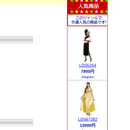
LDS5254
7900円
Disguise
LDS67282
13000円