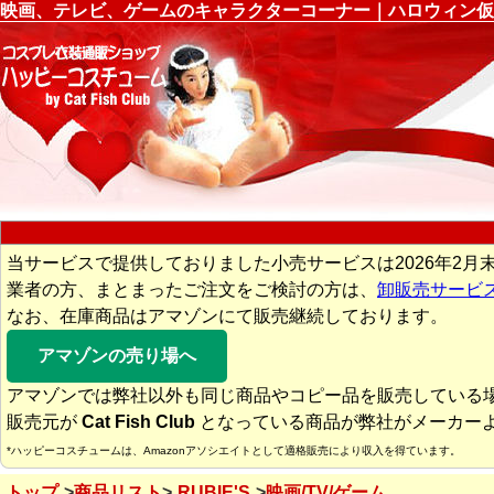
映画、テレビ、ゲームのキャラクターコーナー｜ハロウィン仮
当サービスで提供しておりました小売サービスは2026年2月
業者の方、まとまったご注文をご検討の方は、
卸販売サービ
なお、在庫商品はアマゾンにて販売継続しております。
アマゾンの売り場へ
アマゾンでは弊社以外も同じ商品やコピー品を販売している
販売元が
Cat Fish Club
となっている商品が弊社がメーカー
*ハッピーコスチュームは、Amazonアソシエイトとして適格販売により収入を得ています。
トップ
商品リスト
RUBIE'S
映画/TV/ゲーム