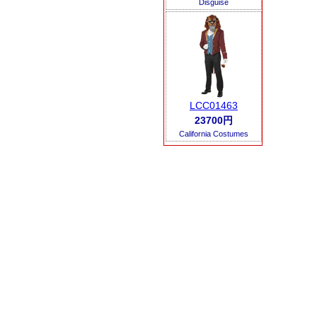
Disguise
LCC01463
23700円
California Costumes