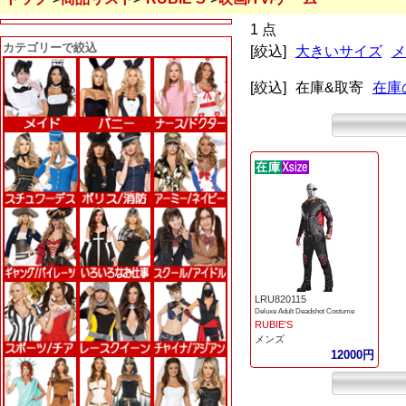
1 点
カテゴリーで絞込
[絞込]
大きいサイズ
メ
[絞込]
在庫&取寄
在庫
LRU820115
Deluxe Adult Deadshot Costume
RUBIE'S
メンズ
12000円