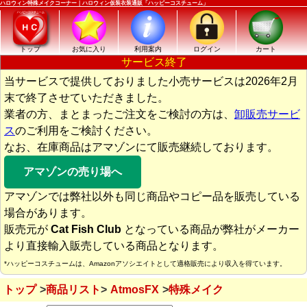
ハロウィン特殊メイクコーナー｜ハロウィン仮装衣装通販「ハッピーコスチューム」
トップ
お気に入り
利用案内
ログイン
カート
サービス終了
当サービスで提供しておりました小売サービスは2026年2月
末で終了させていただきました。
業者の方、まとまったご注文をご検討の方は、
卸販売サービ
ス
のご利用をご検討ください。
なお、在庫商品はアマゾンにて販売継続しております。
アマゾンの売り場へ
アマゾンでは弊社以外も同じ商品やコピー品を販売している
場合があります。
販売元が
Cat Fish Club
となっている商品が弊社がメーカー
より直接輸入販売している商品となります。
*ハッピーコスチュームは、Amazonアソシエイトとして適格販売により収入を得ています。
トップ
商品リスト
AtmosFX
特殊メイク