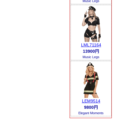
Music Legs
LML71164
13900円
Music Legs
LEM9514
9800円
Elegant Moments