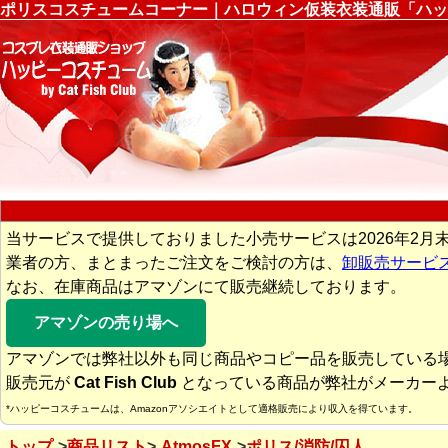
ポリスコスチュームコーナー｜ハロウィン仮装衣装通販「ハッ
当サービスで提供しておりました小売サービスは2026年2月
業者の方、まとまったご注文をご検討の方は、
卸販売サービ
なお、在庫商品はアマゾンにて販売継続しております。
アマゾンの売り場へ
アマゾンでは弊社以外も同じ商品やコピー品を販売している
販売元が
Cat Fish Club
となっている商品が弊社がメーカー
*ハッピーコスチュームは、Amazonアソシエイトとして適格販売により収入を得ています。
トップ
商品リスト
AtmosFX
ポリス/消防/囚人