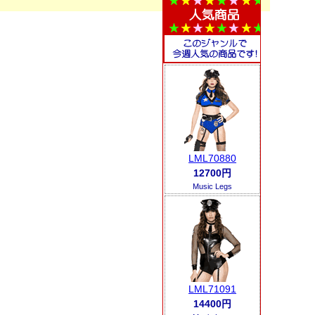
LML70880
12700円
Music Legs
LML71091
14400円