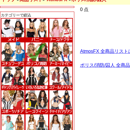
0 点
カテゴリーで絞込
AtmosFX 全商品リス
ポリス/消防/囚人 全商