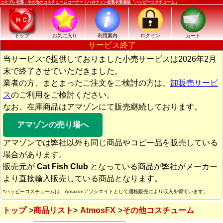
コスプレ衣装 - その他のコスチュームコーナー｜ハロウィン仮装衣装通販「ハッピーコスチューム」
トップ
お気に入り
利用案内
ログイン
カート
サービス終了
当サービスで提供しておりました小売サービスは2026年2月
末で終了させていただきました。
業者の方、まとまったご注文をご検討の方は、
卸販売サービ
ス
のご利用をご検討ください。
なお、在庫商品はアマゾンにて販売継続しております。
アマゾンの売り場へ
アマゾンでは弊社以外も同じ商品やコピー品を販売している
場合があります。
販売元が
Cat Fish Club
となっている商品が弊社がメーカー
より直接輸入販売している商品となります。
*ハッピーコスチュームは、Amazonアソシエイトとして適格販売により収入を得ています。
トップ
商品リスト
AtmosFX
その他コスチューム