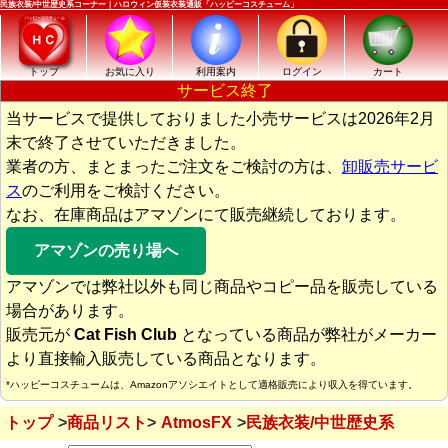
民族衣装/中世歴史系コーナー｜ハロウィン仮装衣装通販「ハッピーコスチューム」
トップ
お気に入り
利用案内
ログイン
カート
サービス終了
当サービスで提供しておりました小売サービスは2026年2月
末で終了させていただきました。
業者の方、まとまったご注文をご検討の方は、
卸販売サービ
ス
のご利用をご検討ください。
なお、在庫商品はアマゾンにて販売継続しております。
アマゾンの売り場へ
アマゾンでは弊社以外も同じ商品やコピー品を販売している
場合があります。
販売元が
Cat Fish Club
となっている商品が弊社がメーカー
より直接輸入販売している商品となります。
*ハッピーコスチュームは、Amazonアソシエイトとして適格販売により収入を得ています。
トップ
商品リスト
AtmosFX
民族衣装/中世歴史系