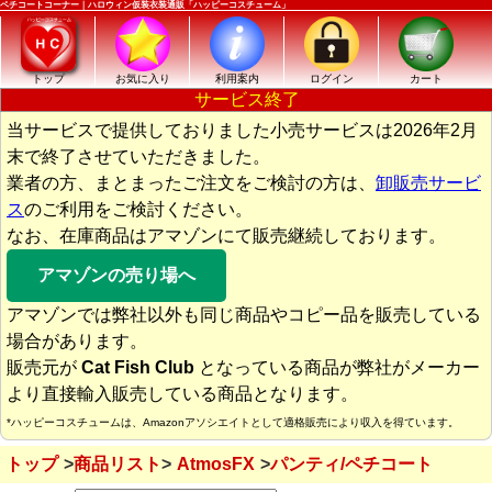
ペチコートコーナー｜ハロウィン仮装衣装通販「ハッピーコスチューム」
トップ
お気に入り
利用案内
ログイン
カート
サービス終了
当サービスで提供しておりました小売サービスは2026年2月
末で終了させていただきました。
業者の方、まとまったご注文をご検討の方は、
卸販売サービ
ス
のご利用をご検討ください。
なお、在庫商品はアマゾンにて販売継続しております。
アマゾンの売り場へ
アマゾンでは弊社以外も同じ商品やコピー品を販売している
場合があります。
販売元が
Cat Fish Club
となっている商品が弊社がメーカー
より直接輸入販売している商品となります。
*ハッピーコスチュームは、Amazonアソシエイトとして適格販売により収入を得ています。
トップ
商品リスト
AtmosFX
パンティ/ペチコート