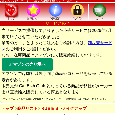
ハロウィンメイクアップコーナー｜ハロウィン仮装衣装通販「ハッピーコスチューム」
トップ
お気に入り
利用案内
ログイン
カート
サービス終了
当サービスで提供しておりました小売サービスは2026年2月
末で終了させていただきました。
業者の方、まとまったご注文をご検討の方は、
卸販売サービ
ス
のご利用をご検討ください。
なお、在庫商品はアマゾンにて販売継続しております。
アマゾンの売り場へ
アマゾンでは弊社以外も同じ商品やコピー品を販売している
場合があります。
販売元が
Cat Fish Club
となっている商品が弊社がメーカー
より直接輸入販売している商品となります。
*ハッピーコスチュームは、Amazonアソシエイトとして適格販売により収入を得ています。
トップ
商品リスト
RUBIE'S
メイクアップ