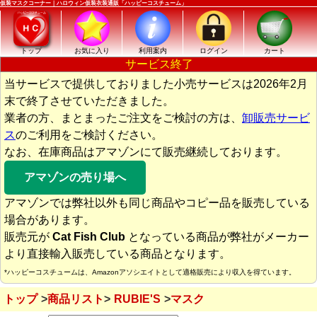
仮装マスクコーナー｜ハロウィン仮装衣装通販「ハッピーコスチューム」
トップ
お気に入り
利用案内
ログイン
カート
サービス終了
当サービスで提供しておりました小売サービスは2026年2月
末で終了させていただきました。
業者の方、まとまったご注文をご検討の方は、
卸販売サービ
ス
のご利用をご検討ください。
なお、在庫商品はアマゾンにて販売継続しております。
アマゾンの売り場へ
アマゾンでは弊社以外も同じ商品やコピー品を販売している
場合があります。
販売元が
Cat Fish Club
となっている商品が弊社がメーカー
より直接輸入販売している商品となります。
*ハッピーコスチュームは、Amazonアソシエイトとして適格販売により収入を得ています。
トップ
商品リスト
RUBIE'S
マスク