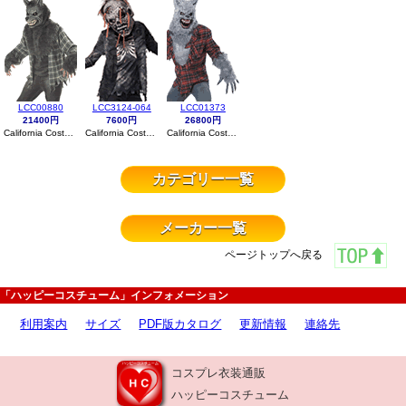
LCC00880
LCC3124-064
LCC01373
21400円
7600円
26800円
California Costumes
California Costumes
California Costumes
カテゴリー一覧
メーカー一覧
ページトップへ戻る
「ハッピーコスチューム」インフォメーション
利用案内
サイズ
PDF版カタログ
更新情報
連絡先
コスプレ衣装通販
ハッピーコスチューム