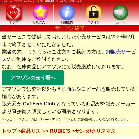
サンタ、クリスマスコーナー｜コスプレ衣装通販「ハッピーコスチューム」
トップ
お気に入り
利用案内
ログイン
カート
サービス終了
当サービスで提供しておりました小売サービスは2026年2月
末で終了させていただきました。
業者の方、まとまったご注文をご検討の方は、
卸販売サービ
ス
のご利用をご検討ください。
なお、在庫商品はアマゾンにて販売継続しております。
アマゾンの売り場へ
アマゾンでは弊社以外も同じ商品やコピー品を販売している
場合があります。
販売元が
Cat Fish Club
となっている商品が弊社がメーカー
より直接輸入販売している商品となります。
*ハッピーコスチュームは、Amazonアソシエイトとして適格販売により収入を得ています。
トップ
商品リスト
RUBIE'S
サンタ/クリスマス