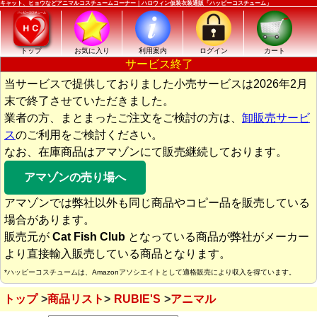
キャット、ヒョウなどアニマルコスチュームコーナー｜ハロウィン仮装衣装通販「ハッピーコスチューム」
トップ
お気に入り
利用案内
ログイン
カート
サービス終了
当サービスで提供しておりました小売サービスは2026年2月
末で終了させていただきました。
業者の方、まとまったご注文をご検討の方は、
卸販売サービ
ス
のご利用をご検討ください。
なお、在庫商品はアマゾンにて販売継続しております。
アマゾンの売り場へ
アマゾンでは弊社以外も同じ商品やコピー品を販売している
場合があります。
販売元が
Cat Fish Club
となっている商品が弊社がメーカー
より直接輸入販売している商品となります。
*ハッピーコスチュームは、Amazonアソシエイトとして適格販売により収入を得ています。
トップ
商品リスト
RUBIE'S
アニマル