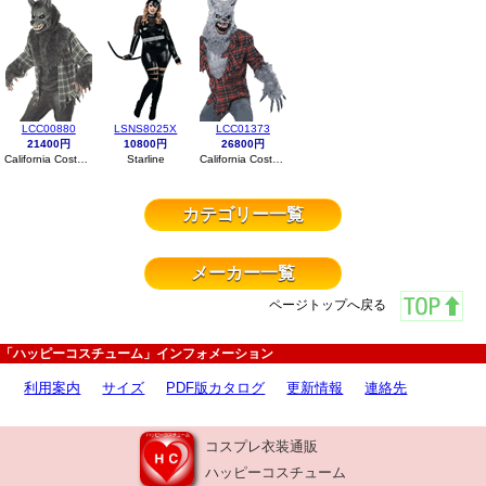
LCC00880
LSNS8025X
LCC01373
21400円
10800円
26800円
California Costumes
Starline
California Costumes
カテゴリー一覧
メーカー一覧
ページトップへ戻る
「ハッピーコスチューム」インフォメーション
利用案内
サイズ
PDF版カタログ
更新情報
連絡先
コスプレ衣装通販
ハッピーコスチューム