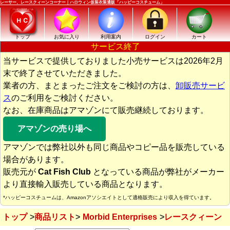
レーサー、レースクィーンコーナー｜ハロウィン仮装衣装通販「ハッピーコスチューム」
トップ
お気に入り
利用案内
ログイン
カート
サービス終了
当サービスで提供しておりました小売サービスは2026年2月
末で終了させていただきました。
業者の方、まとまったご注文をご検討の方は、
卸販売サービ
ス
のご利用をご検討ください。
なお、在庫商品はアマゾンにて販売継続しております。
アマゾンの売り場へ
アマゾンでは弊社以外も同じ商品やコピー品を販売している
場合があります。
販売元が
Cat Fish Club
となっている商品が弊社がメーカー
より直接輸入販売している商品となります。
*ハッピーコスチュームは、Amazonアソシエイトとして適格販売により収入を得ています。
トップ
商品リスト
Morbid Enterprises
レースクィーン