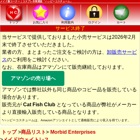
メイド服コーナー｜コスプレ衣装通販「ハッピーコスチューム」
トップ
お気に入り
利用案内
ログイン
カート
サービス終了
当サービスで提供しておりました小売サービスは2026年2月
末で終了させていただきました。
業者の方、まとまったご注文をご検討の方は、
卸販売サービ
ス
のご利用をご検討ください。
なお、在庫商品はアマゾンにて販売継続しております。
アマゾンの売り場へ
アマゾンでは弊社以外も同じ商品やコピー品を販売している
場合があります。
販売元が
Cat Fish Club
となっている商品が弊社がメーカー
より直接輸入販売している商品となります。
*ハッピーコスチュームは、Amazonアソシエイトとして適格販売により収入を得ています。
トップ
商品リスト
Morbid Enterprises
メイド/ウェイトレス