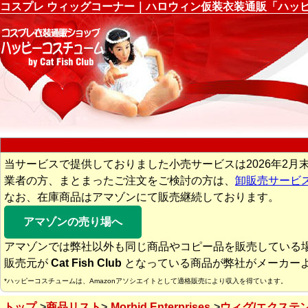
コスプレ ウィッグコーナー｜ハロウィン仮装衣装通販「ハッ
当サービスで提供しておりました小売サービスは2026年2月
業者の方、まとまったご注文をご検討の方は、
卸販売サービ
なお、在庫商品はアマゾンにて販売継続しております。
アマゾンの売り場へ
アマゾンでは弊社以外も同じ商品やコピー品を販売している
販売元が
Cat Fish Club
となっている商品が弊社がメーカー
*ハッピーコスチュームは、Amazonアソシエイトとして適格販売により収入を得ています。
トップ
商品リスト
Morbid Enterprises
ウィグ/エクステ