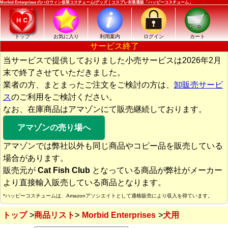
Morbid Enterprises のハロウィン仮装コスチューム/グッズ｜コスプレ衣装通販「ハッピーコスチューム」
トップ
お気に入り
利用案内
ログイン
カート
サービス終了
当サービスで提供しておりました小売サービスは2026年2月
末で終了させていただきました。
業者の方、まとまったご注文をご検討の方は、
卸販売サービ
ス
のご利用をご検討ください。
なお、在庫商品はアマゾンにて販売継続しております。
アマゾンの売り場へ
アマゾンでは弊社以外も同じ商品やコピー品を販売している
場合があります。
販売元が
Cat Fish Club
となっている商品が弊社がメーカー
より直接輸入販売している商品となります。
*ハッピーコスチュームは、Amazonアソシエイトとして適格販売により収入を得ています。
トップ
商品リスト
Morbid Enterprises
犬用