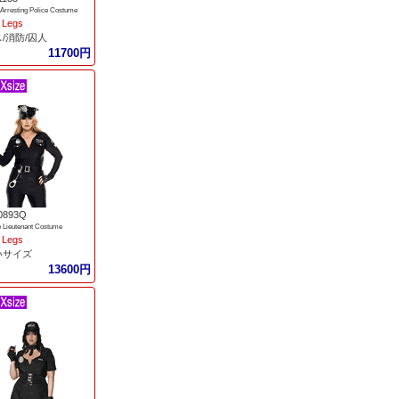
Arresting Police Costume
 Legs
/消防/囚人
11700円
0893Q
 Lieutenant Costume
 Legs
いサイズ
13600円