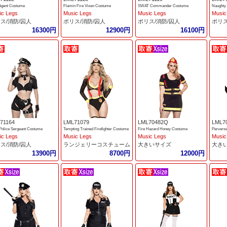
gent Costume
Flamin Fire Vixen Costume
SWAT Commander Costume
Naughty 
ic Legs
Music Legs
Music Legs
Music
ス/消防/囚人
ポリス/消防/囚人
ポリス/消防/囚人
ポリス
16300円
12900円
16100円
71164
LML71079
LML70482Q
LML7
Police Sergeant Costume
Tempting Trained Firefighter Costume
Fire Hazard Honey Costume
Perverse
ic Legs
Music Legs
Music Legs
Music
ス/消防/囚人
ランジェリーコスチューム
大きいサイズ
大き
13900円
8700円
12000円