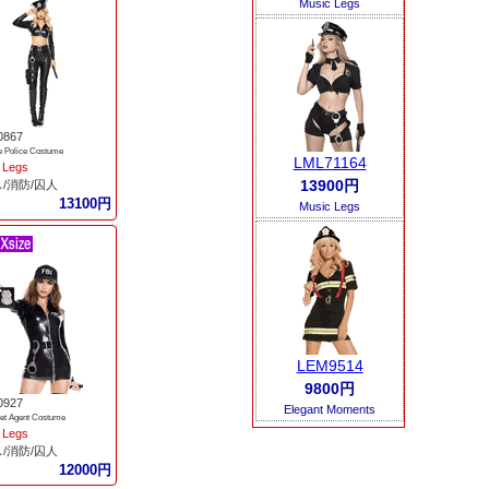
Music Legs
0867
ve Police Costume
LML71164
 Legs
13900円
/消防/囚人
13100円
Music Legs
LEM9514
9800円
0927
Elegant Moments
ret Agent Costume
 Legs
/消防/囚人
12000円