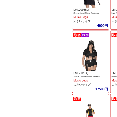
LML70935Q
LML
Corrections Officer Costume
Law E
Music Legs
Mus
大きいサイズ
大
4900円
LML71119Q
LML
SWAT Commander Costume
Hot F
Music Legs
Mus
大きいサイズ
大
17500円