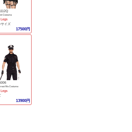
1112Q
nt Costume
 Legs
いサイズ
17500円
6006
Arrest Me Costume
 Legs
ズ
13900円