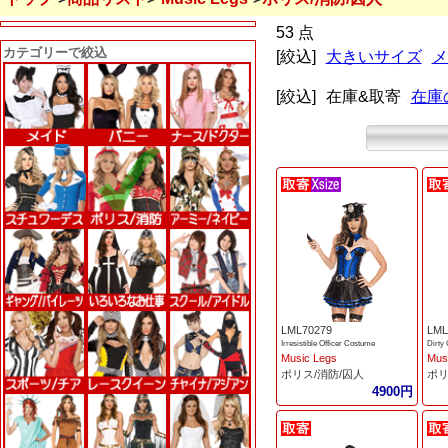
53 点
カテゴリーで絞込
[絞込]
大きいサイズ
メ
[絞込]
在庫&取寄
在庫
LML70279
LML
Irresistible Officer Costume
Dirty
Music Legs
Mus
ポリス/消防/囚人
ポリ
4900円