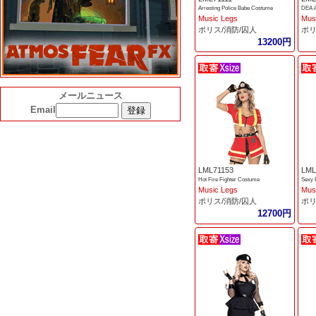
Arresting Police Babe Costume
DEA A
Music Legs
Mus
ポリス/消防/囚人
ポリ
13200円
メールニュース
Email
LML71153
LML
Hot Fire Fighter Costume
Sexy 
Music Legs
Mus
ポリス/消防/囚人
ポリ
12700円