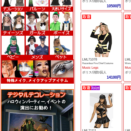
ポリス/消防/囚人
ポリ
10500円
LML71078
LML
Hazardous Fire Chief Costume
Woman
Music Legs
Mus
ポリス/消防/囚人
ポリ
14100円
LML71111
LML