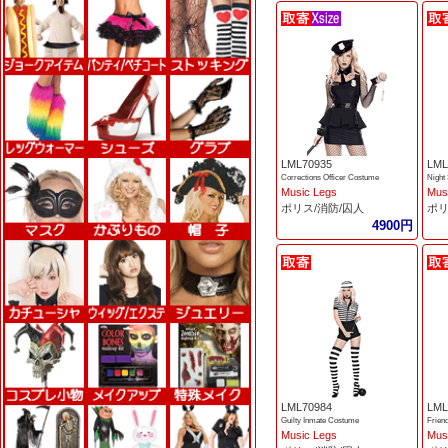
LML70935
LML
Corrections Officer Costume
Night
Music Legs
Mus
ポリス/消防/囚人
ポリ
4900円
LML70984
LML
Guilty Inmate Costume
Frien
Music Legs
Mus