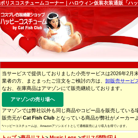
ポリスコスチュームコーナー｜ハロウィン仮装衣装通販「ハッ
当サービスで提供しておりました小売サービスは2026年2月
業者の方、まとまったご注文をご検討の方は、
卸販売サービ
なお、在庫商品はアマゾンにて販売継続しております。
アマゾンの売り場へ
アマゾンでは弊社以外も同じ商品やコピー品を販売している
販売元が
Cat Fish Club
となっている商品が弊社がメーカー
*ハッピーコスチュームは、Amazonアソシエイトとして適格販売により収入を得ています。
トップ
商品リスト
Music Legs
ポリス/消防/囚人