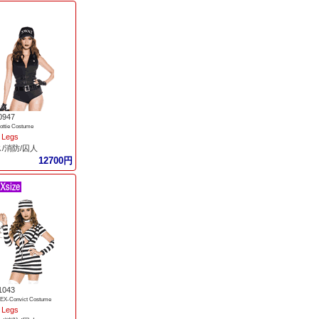
0947
ttie Costume
 Legs
/消防/囚人
12700円
1043
EX-Convict Costume
 Legs