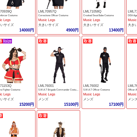
70939Q
LML70957Q
LML71058Q
LML7
nforcer Costume
Corrections Officer Costume
Crooked Swat Babe Costume
DEA Age
ic Legs
Music Legs
Music Legs
Music
きいサイズ
大きいサイズ
大きいサイズ
大き
14000円
4900円
13400円
71153Q
LML76001
LML76002
LML7
ire Fighter Costume
S.W.A.T Brigade Commander Costume
S.W.A.T Officer Costume
Officer 
ic Legs
Music Legs
Music Legs
Music
きいサイズ
メンズ
メンズ
メン
15200円
15100円
17100円