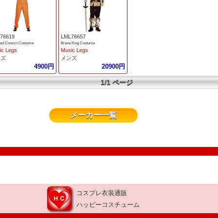
76619
LML76657
ed Convict Costume
Brave King Costume
ic Legs
Music Legs
ンズ
メンズ
4900円
20900円
1/1 ページ
メーカー一覧
コスプレ衣装通販
ハッピーコスチューム