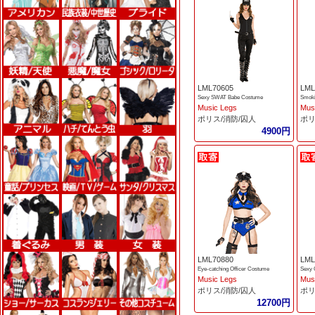
LML70605
LML
Sexy SWAT Babe Costume
Smoki
Music Legs
Mus
ポリス/消防/囚人
ポリ
4900円
LML70880
LML
Eye-catching Officer Costume
Sexy 
Music Legs
Mus
ポリス/消防/囚人
ポリ
12700円