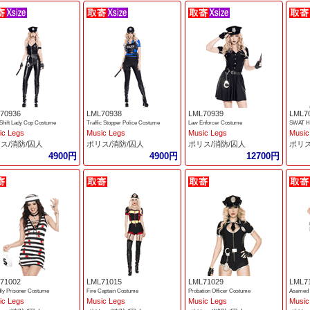
70936
LML70938
LML70939
LML7
 Shift Lady Cop Costume
Traffic Stopper Police Costume
Law Enforcer Costume
SWAT Ho
ic Legs
Music Legs
Music Legs
Music
ス/消防/囚人
ポリス/消防/囚人
ポリス/消防/囚人
ポリス
4900円
4900円
12700円
71002
LML71015
LML71029
LML7
dly Prisoner Costume
Fire Captain Costume
Probation Officer Costume
Asamed 
ic Legs
Music Legs
Music Legs
Music