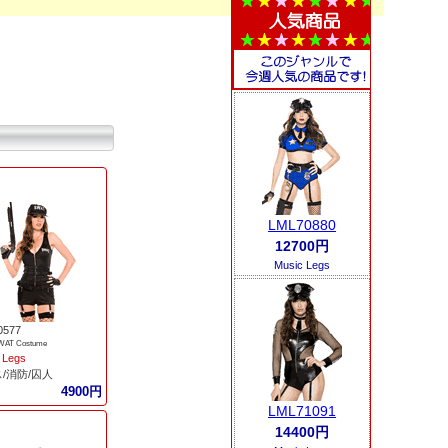
LML70880
12700円
Music Legs
0577
SWAT Costume
 Legs
/消防/囚人
4900円
LML71091
14400円